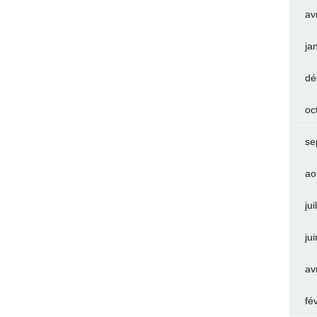
av
ja
dé
oc
se
ao
jui
ju
av
fé