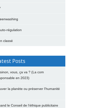
V
eenwashing
auto-régulation
n classé
atest Posts
 sinon, vous, ça va ? (La com
sponsable en 2023)
uver la planète ou préserver l'humanité
and le Conseil de l’éthique publicitaire