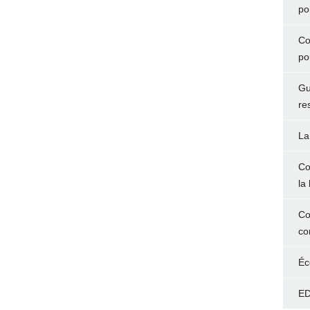
po
Co
po
Gu
re
La
Co
la 
Co
co
Éc
ED