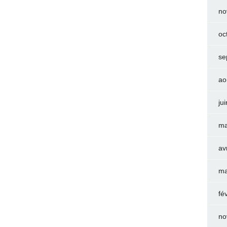
no
oc
se
ao
ju
ma
av
ma
fé
no