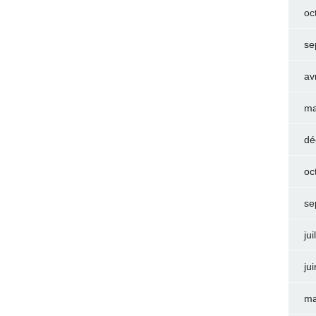
oc
se
av
ma
dé
oc
se
jui
ju
ma