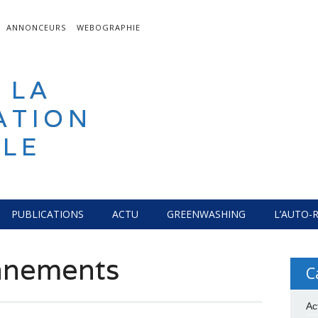
ANNONCEURS
WEBOGRAPHIE
 LA
ATION
LE
PUBLICATIONS
ACTU
GREENWASHING
L’AUTO-
onnements
C
Ac