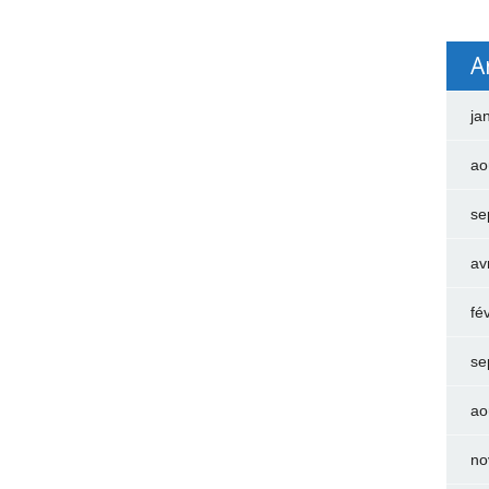
A
ja
ao
se
av
fé
se
ao
no