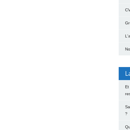
C
Gr
L'
No
L
Et
re
Sa
?
Qu