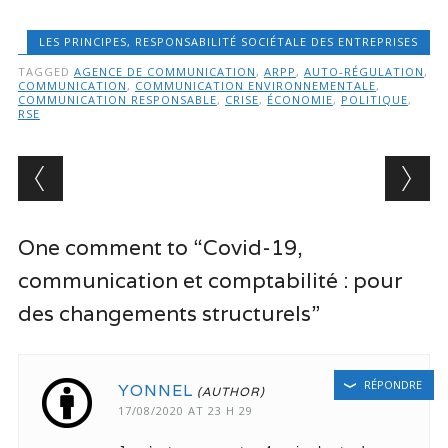
LES PRINCIPES
,
RESPONSABILITÉ SOCIÉTALE DES ENTREPRISES
TAGGED
AGENCE DE COMMUNICATION
,
ARPP
,
AUTO-RÉGULATION
,
COMMUNICATION
,
COMMUNICATION ENVIRONNEMENTALE
,
COMMUNICATION RESPONSABLE
,
CRISE
,
ÉCONOMIE
,
POLITIQUE
,
RSE
Post navigation
One comment to “Covid-19,
communication et comptabilité : pour
des changements structurels”
RÉPONDRE
YONNEL
17/08/2020 AT 23 H 29