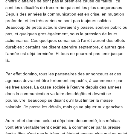
chiffre d’affaires ne sont pas la première cause de faillite : ce
sont les difficultés de trésorerie qui sont les plus dangereuses.
Depuis des années la communication est en crise, en mutation
profonde, et les trésoreries ne sont pas toujours solides.
Beaucoup de petits acteurs devraient y passer, soutien public ou
pas, et quelques gros également, sous la pression de leurs
actionnaires. Ces quelques semaines à l’arrêt auront des effets
durables : certains me disent attendre septembre, d’autres que
l’année est déjà terminée. Et tous ne pourront pas tenir jusque
là.
Par effet domino, tous les partenaires des annonceurs et des
agences devraient être fortement impactés, à commencer par
les freelances. La casse sociale à l’œuvre depuis des années
dans la communication va faire des dégâts et devrait se
poursuivre, beaucoup se disant qu’il faut limiter la masse
salariale. Je passe les détails, mais ça va piquer aux gencives.
Autre effet domino, celui-ci déjà bien documenté, les médias
vont être véritablement décimés, à commencer par la presse
écrite. Eux n’ont pas la tréso, et étaient encore plus mal en point