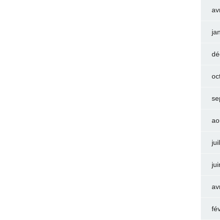
av
ja
dé
oc
se
ao
jui
ju
av
fé