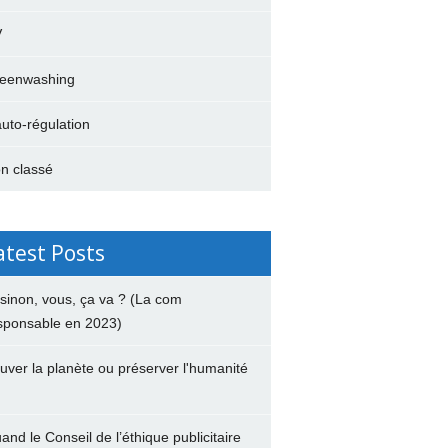
V
eenwashing
auto-régulation
n classé
atest Posts
 sinon, vous, ça va ? (La com
sponsable en 2023)
uver la planète ou préserver l'humanité
and le Conseil de l’éthique publicitaire