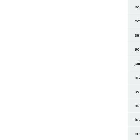
no
oc
se
ao
ju
ma
av
ma
fé
no