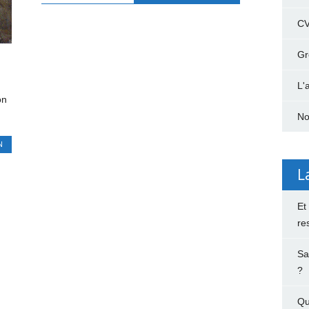
C
Gr
L'
on
No
N
L
Et
re
Sa
?
Qu