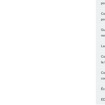
po
Co
po
Gu
re
La
Co
la 
Co
co
Éc
ED