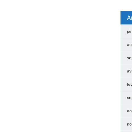
A
ja
ao
se
av
fé
se
ao
no