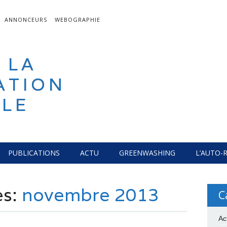
ANNONCEURS
WEBOGRAPHIE
 LA
ATION
LE
PUBLICATIONS
ACTU
GREENWASHING
L’AUTO-
es:
novembre 2013
C
Ac