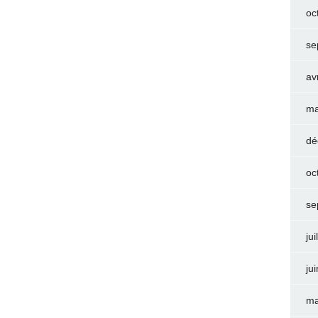
oc
se
av
ma
dé
oc
se
jui
ju
ma