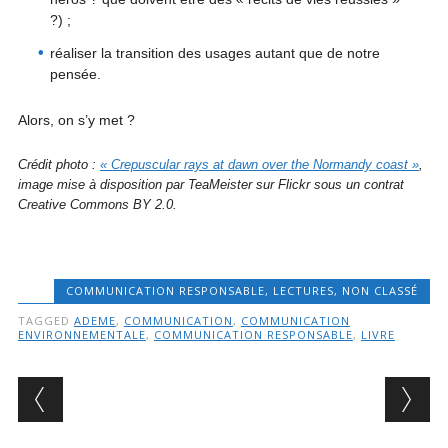
?) ;
réaliser la transition des usages autant que de notre
pensée.
Alors, on s’y met ?
Crédit photo :
« Crepuscular rays at dawn over the Normandy coast »
,
image mise à disposition par TeaMeister sur Flickr sous un contrat
Creative Commons BY 2.0.
COMMUNICATION RESPONSABLE
,
LECTURES
,
NON CLASSÉ
TAGGED
ADEME
,
COMMUNICATION
,
COMMUNICATION
ENVIRONNEMENTALE
,
COMMUNICATION RESPONSABLE
,
LIVRE
Post navigation