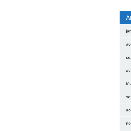
A
ja
ao
se
av
fé
se
ao
no