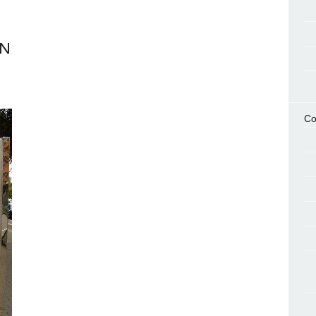
ON
Co