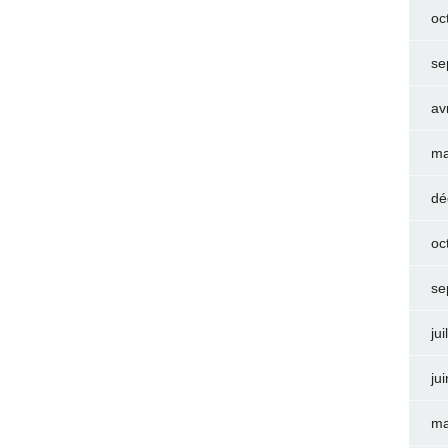
oc
se
av
ma
dé
oc
se
jui
ju
ma