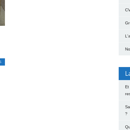
C
Gr
L'
No
S
L
Et
re
Sa
?
Qu