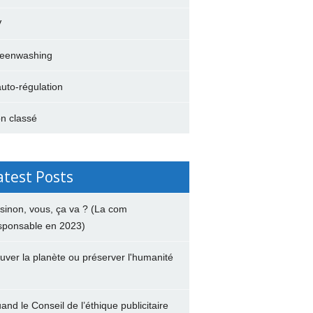
V
eenwashing
auto-régulation
n classé
atest Posts
 sinon, vous, ça va ? (La com
sponsable en 2023)
uver la planète ou préserver l'humanité
and le Conseil de l’éthique publicitaire