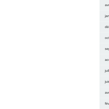
av
ja
dé
oc
se
ao
jui
ju
av
fé