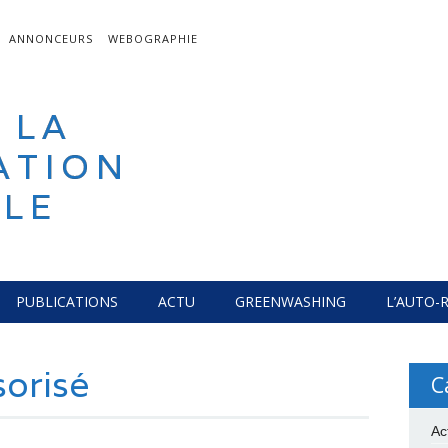
ANNONCEURS
WEBOGRAPHIE
 LA
ATION
LE
PUBLICATIONS
ACTU
GREENWASHING
L’AUTO-
sorisé
C
Ac