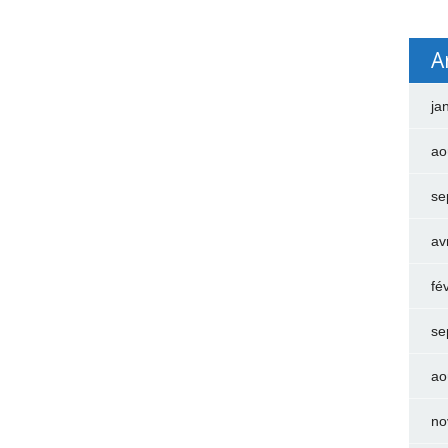
A
ja
ao
se
av
fé
se
ao
no