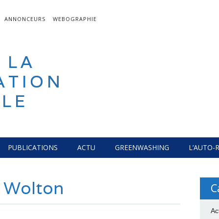
ANNONCEURS
WEBOGRAPHIE
 LA
ATION
LE
PUBLICATIONS
ACTU
GREENWASHING
L’AUTO-
 Wolton
C
Ac