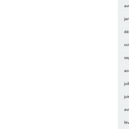
av
ja
dé
oc
se
ao
jui
ju
av
fé