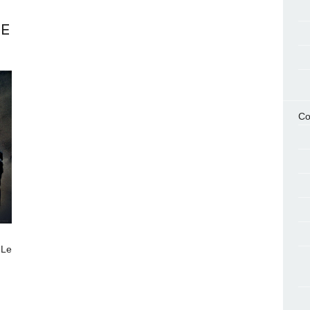
RE
Co
 Le