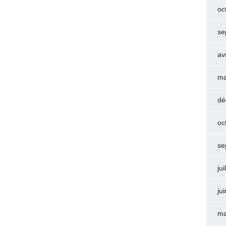
oc
se
av
ma
dé
oc
se
jui
ju
ma