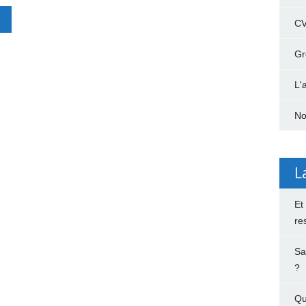
C
Gr
L'
No
L
Et
re
Sa
?
Qu