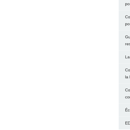
po
Co
po
Gu
re
La
Co
la 
Co
co
Éc
ED