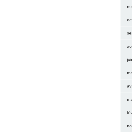
no
oc
se
ao
ju
ma
av
ma
fé
no