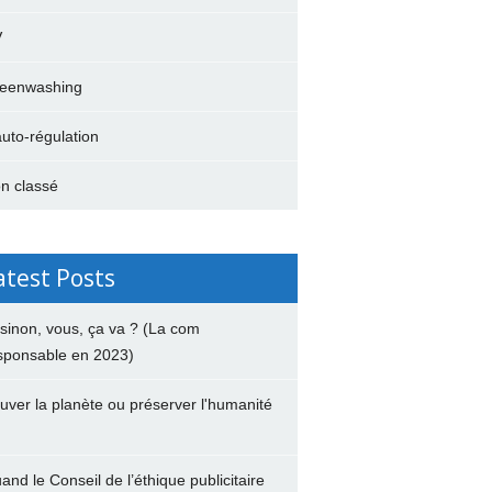
V
eenwashing
auto-régulation
n classé
atest Posts
 sinon, vous, ça va ? (La com
sponsable en 2023)
uver la planète ou préserver l'humanité
and le Conseil de l’éthique publicitaire