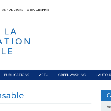
ANNONCEURS
WEBOGRAPHIE
 LA
ATION
LE
PUBLICATIONS
ACTU
GREENWASHING
L’AUTO-
nsable
C
Ac