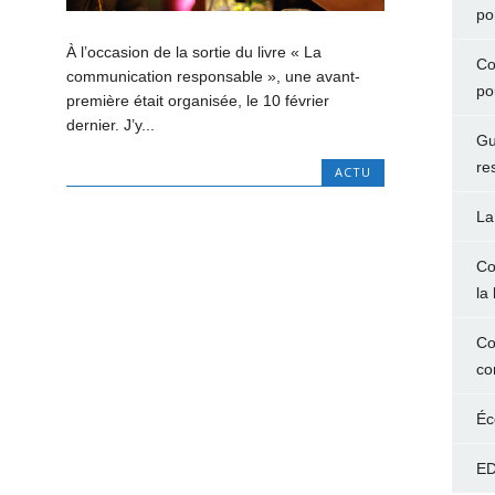
po
À l’occasion de la sortie du livre « La
Co
communication responsable », une avant-
po
première était organisée, le 10 février
dernier. J’y...
Gu
re
ACTU
La
Co
la 
Co
co
Éc
ED