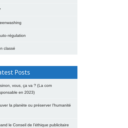
V
eenwashing
auto-régulation
n classé
atest Posts
 sinon, vous, ça va ? (La com
sponsable en 2023)
uver la planète ou préserver l'humanité
and le Conseil de l’éthique publicitaire