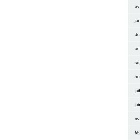
av
ja
dé
oc
se
ao
jui
ju
av
fé