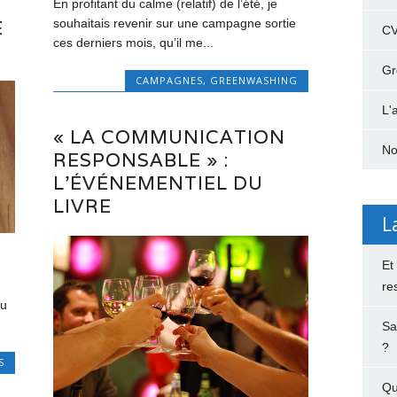
En profitant du calme (relatif) de l’été, je
E
souhaitais revenir sur une campagne sortie
C
ces derniers mois, qu’il me...
Gr
CAMPAGNES
,
GREENWASHING
L'
« LA COMMUNICATION
No
RESPONSABLE » :
L’ÉVÉNEMENTIEL DU
LIVRE
L
Et
re
au
Sa
?
S
Qu