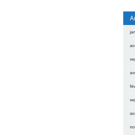
A
ja
ao
se
av
fé
se
ao
no