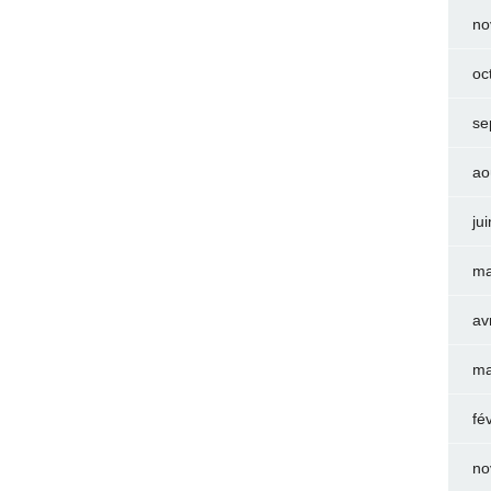
no
oc
se
ao
ju
ma
av
ma
fé
no