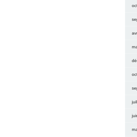
oc
se
av
ma
dé
oc
se
jui
ju
ma