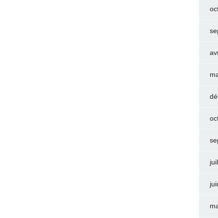
oc
se
av
ma
dé
oc
se
jui
ju
ma