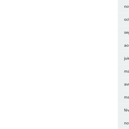
no
oc
se
ao
ju
ma
av
ma
fé
no