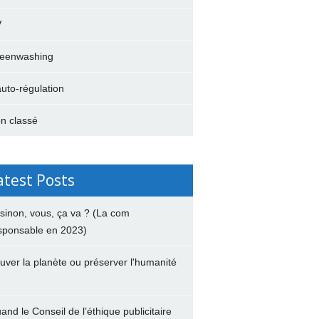
V
eenwashing
auto-régulation
n classé
atest Posts
 sinon, vous, ça va ? (La com
sponsable en 2023)
uver la planète ou préserver l'humanité
and le Conseil de l’éthique publicitaire