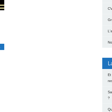
C
Gr
L'
No
.
L
Et
re
Sa
?
Qu