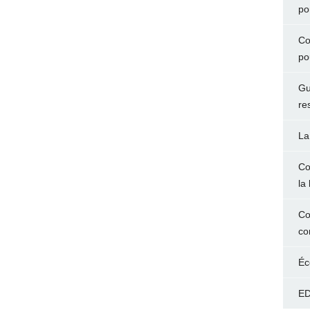
po
Co
po
Gu
re
La
Co
la 
Co
co
Éc
ED