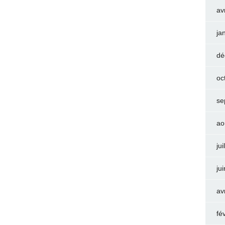
av
ja
dé
oc
se
ao
jui
ju
av
fé