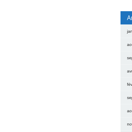
A
ja
ao
se
av
fé
se
ao
no