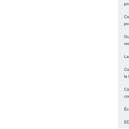
po
Co
po
Gu
re
La
Co
la 
Co
co
Éc
ED