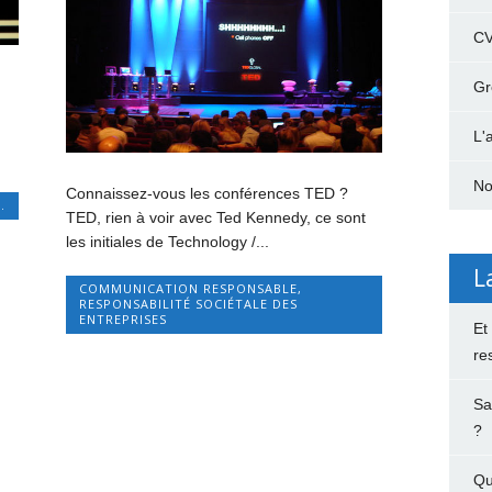
C
Gr
L'
No
Connaissez-vous les conférences TED ?
.
TED, rien à voir avec Ted Kennedy, ce sont
les initiales de Technology /...
L
COMMUNICATION RESPONSABLE
,
RESPONSABILITÉ SOCIÉTALE DES
ENTREPRISES
Et
re
Sa
?
Qu