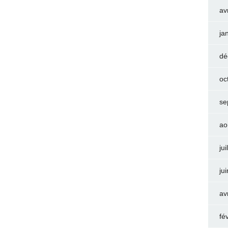
av
ja
dé
oc
se
ao
jui
ju
av
fé