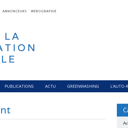
ANNONCEURS
WEBOGRAPHIE
 LA
ATION
LE
PUBLICATIONS
ACTU
GREENWASHING
L’AUTO-
nt
C
Ac