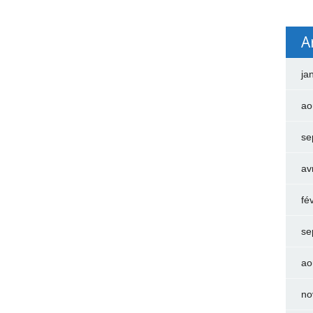
A
ja
ao
se
av
fé
se
ao
no