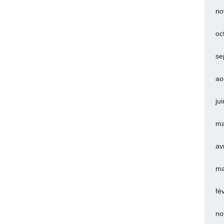
no
oc
se
ao
ju
ma
av
ma
fé
no