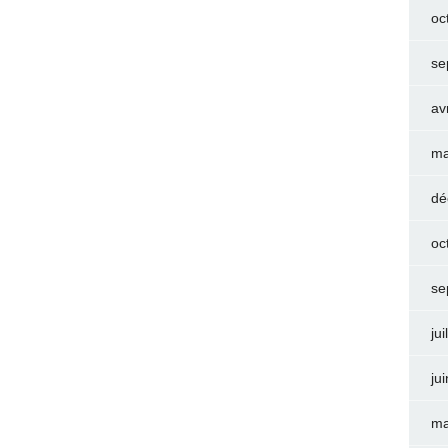
oc
se
av
ma
dé
oc
se
jui
ju
ma