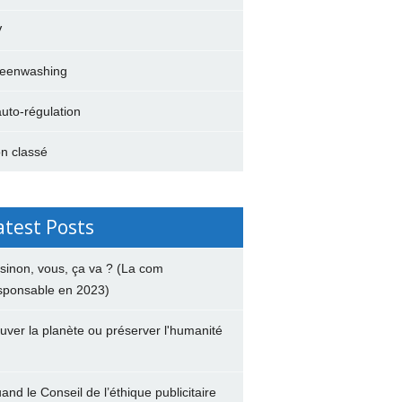
V
eenwashing
auto-régulation
n classé
atest Posts
 sinon, vous, ça va ? (La com
sponsable en 2023)
uver la planète ou préserver l'humanité
and le Conseil de l’éthique publicitaire