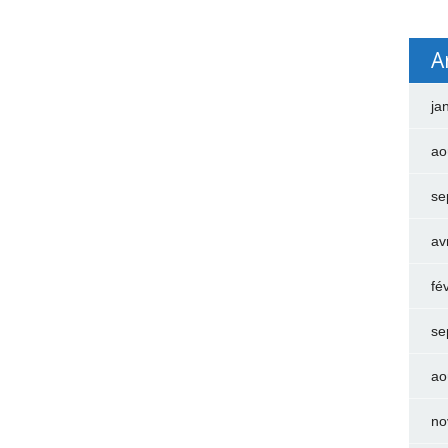
A
ja
ao
se
av
fé
se
ao
no