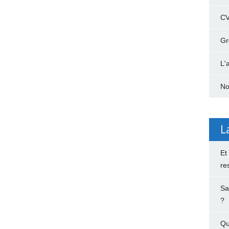
C
Gr
L'
No
L
Et
re
Sa
?
Qu