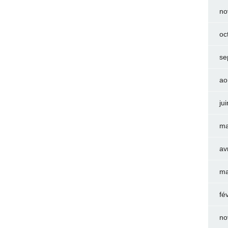
no
oc
se
ao
ju
ma
av
ma
fé
no