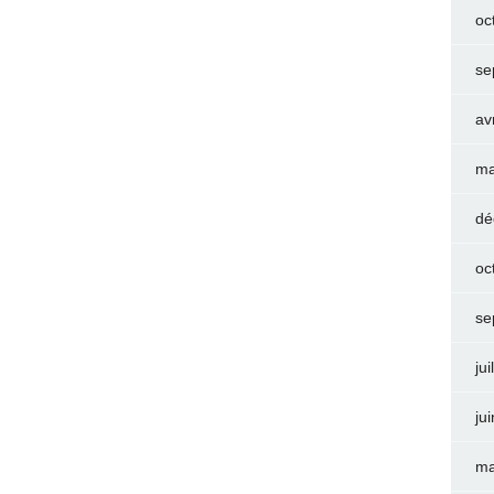
oc
se
av
ma
dé
oc
se
jui
ju
ma