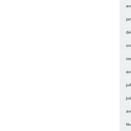
av
ja
dé
oc
se
ao
jui
ju
av
fé