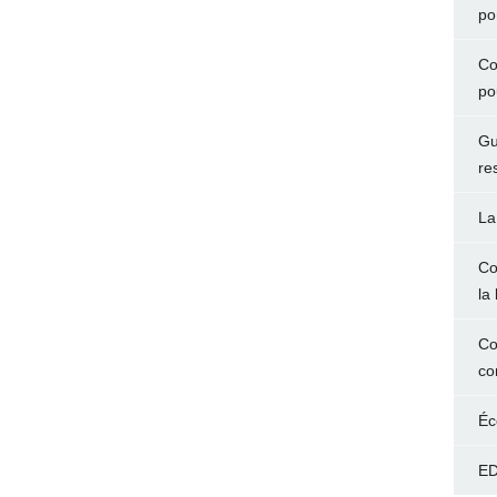
po
Co
po
Gu
re
La
Co
la 
Co
co
Éc
ED