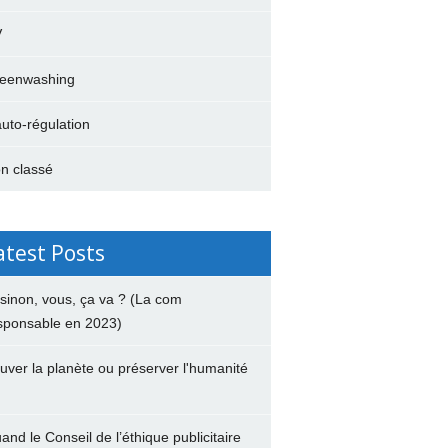
V
eenwashing
auto-régulation
n classé
atest Posts
 sinon, vous, ça va ? (La com
sponsable en 2023)
uver la planète ou préserver l'humanité
and le Conseil de l’éthique publicitaire