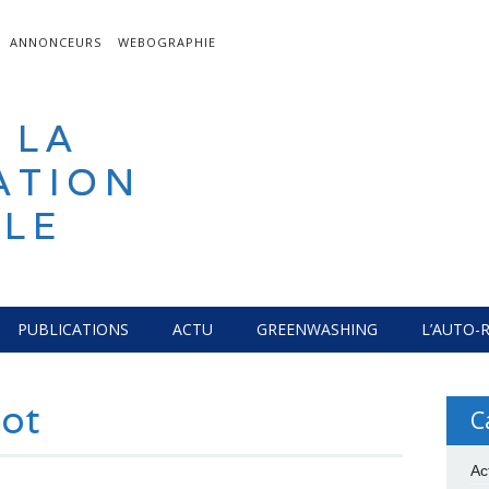
ANNONCEURS
WEBOGRAPHIE
 LA
ATION
LE
PUBLICATIONS
ACTU
GREENWASHING
L’AUTO-
lot
C
Ac