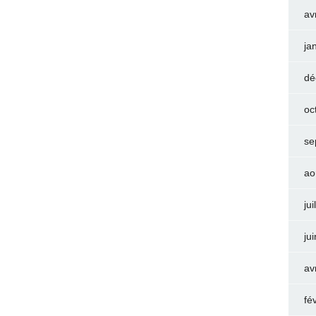
av
ja
dé
oc
se
ao
jui
ju
av
fé