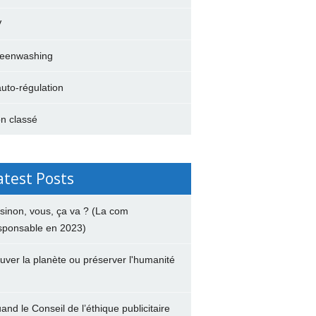
V
eenwashing
auto-régulation
n classé
atest Posts
 sinon, vous, ça va ? (La com
sponsable en 2023)
uver la planète ou préserver l'humanité
and le Conseil de l’éthique publicitaire