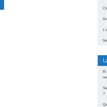
C
Gr
L'
No
L
Et
re
Sa
?
Qu