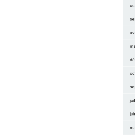
oc
se
av
ma
dé
oc
se
jui
ju
ma