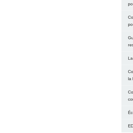
po
Co
po
Gu
re
La
Co
la 
Co
co
Éc
ED