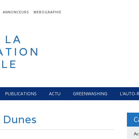
ANNONCEURS
WEBOGRAPHIE
 LA
ATION
LE
PUBLICATIONS
ACTU
GREENWASHING
L’AUTO-
s Dunes
C
Ac