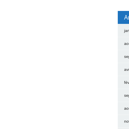
A
ja
ao
se
av
fé
se
ao
no