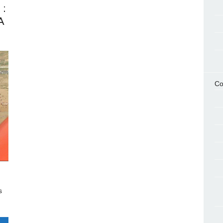
:
A
Co
s