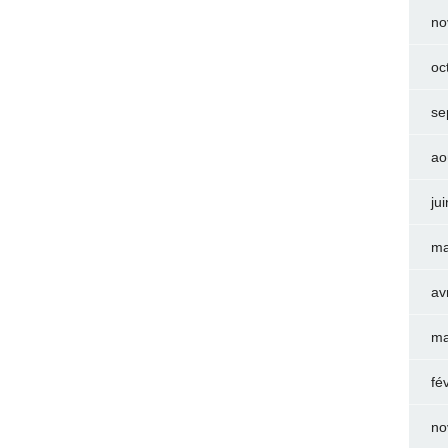
no
oc
se
ao
ju
ma
av
ma
fé
no