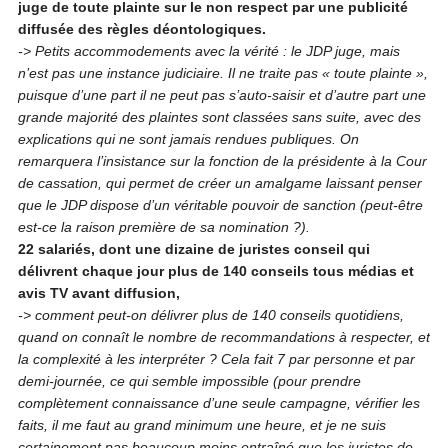
juge de toute plainte sur le non respect par une publicité
diffusée des règles déontologiques.
-> Petits accommodements avec la vérité : le JDP juge, mais
n’est pas une instance judiciaire. Il ne traite pas « toute plainte »,
puisque d’une part il ne peut pas s’auto-saisir et d’autre part une
grande majorité des plaintes sont classées sans suite, avec des
explications qui ne sont jamais rendues publiques. On
remarquera l’insistance sur la fonction de la présidente à la Cour
de cassation, qui permet de créer un amalgame laissant penser
que le JDP dispose d’un véritable pouvoir de sanction (peut-être
est-ce la raison première de sa nomination ?).
22 salariés, dont une dizaine de juristes conseil qui
délivrent chaque jour plus de 140 conseils tous médias et
avis TV avant diffusion,
-> comment peut-on délivrer plus de 140 conseils quotidiens,
quand on connaît le nombre de recommandations à respecter, et
la complexité à les interpréter ?
Cela fait 7 par personne et par
demi-journée, ce qui semble impossible (pour prendre
complètement connaissance d’une seule campagne, vérifier les
faits, il me faut au grand minimum une heure, et je ne suis
certainement pas beaucoup moins entraîné que les juristes de