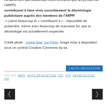
l’ARPP).
contribuent à faire vivre concrètement la déontologie
publicitaire auprès des membres de l’ARPP.
-> j’aime beaucoup le « contribuent à » : impossible de
prétendre, même avec beaucoup de mauvaise foi, que la
déontologie est actuellement respectée.
Crédit photo :
ondrej.lipar, sur Flickr
, image mise à disposition
sous un contrat Creative Commons by-sa.
L'AUTO-RÉGULATION
TAGGED
ARPP
,
AUTO-RÉGULATION
,
CEP
,
CPP
,
DÉONTOLOGIE
,
JDP
Post navigation