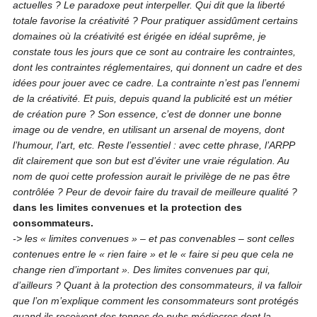
actuelles ? Le paradoxe peut interpeller. Qui dit que la liberté
totale favorise la créativité ? Pour pratiquer assidûment certains
domaines où la créativité est érigée en idéal suprême, je
constate tous les jours que ce sont au contraire les contraintes,
dont les contraintes réglementaires, qui donnent un cadre et des
idées pour jouer avec ce cadre. La contrainte n’est pas l’ennemi
de la créativité. Et puis, depuis quand la publicité est un métier
de création pure ? Son essence, c’est de donner une bonne
image ou de vendre, en utilisant un arsenal de moyens, dont
l’humour, l’art, etc. Reste l’essentiel : avec cette phrase, l’ARPP
dit clairement que son but est d’éviter une vraie régulation. Au
nom de quoi cette profession aurait le privilège de ne pas être
contrôlée ? Peur de devoir faire du travail de meilleure qualité ?
dans les limites convenues et la protection des
consommateurs.
-> les « limites convenues » – et pas convenables – sont celles
contenues entre le « rien faire » et le « faire si peu que cela ne
change rien d’important ». Des limites convenues par qui,
d’ailleurs ? Quant à la protection des consommateurs, il va falloir
que l’on m’explique comment les consommateurs sont protégés
quand ils reçoivent des tonnes de pubs médiocres dont la