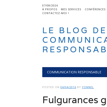
07/08/2026
À PROPOS
MES SERVICES
CONFÉRENCES
CONTACTEZ-MOI !
LE BLOG DE
COMMUNIC
RESPONSAB
Main menu
Skip
COMMUNICATION RESPONSABLE
to
content
POSTED ON
04/04/2016
BY
YONNEL
Fulgurances g