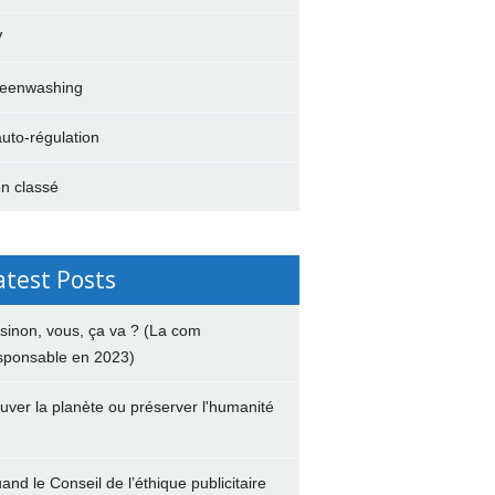
V
eenwashing
auto-régulation
n classé
atest Posts
 sinon, vous, ça va ? (La com
sponsable en 2023)
uver la planète ou préserver l'humanité
and le Conseil de l’éthique publicitaire