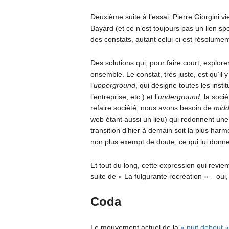
Deuxième suite à l’essai, Pierre Giorgini vi
Bayard (et ce n’est toujours pas un lien sp
des constats, autant celui-ci est résolument
Des solutions qui, pour faire court, explor
ensemble. Le constat, très juste, est qu’il
l’
upperground
, qui désigne toutes les instit
l’entreprise, etc.) et l’
underground
, la soc
refaire société, nous avons besoin de
midd
web étant aussi un lieu) qui redonnent une
transition d’hier à demain soit la plus harm
non plus exempt de doute, ce qui lui donne 
Et tout du long, cette expression qui revien
suite de « La fulgurante recréation » – oui,
Coda
Le mouvement actuel de la
« nuit debout »