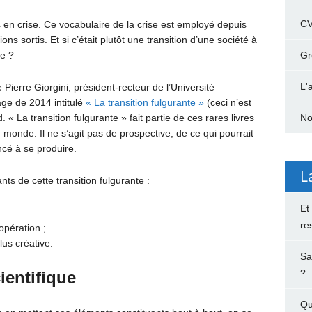
C
en crise. Ce vocabulaire de la crise est employé depuis
ons sortis. Et si c’était plutôt une transition d’une société à
re ?
Gr
L'
Pierre Giorgini, président-recteur de l’Université
age de 2014 intitulé
« La transition fulgurante »
(ceci n’est
 « La transition fulgurante » fait partie de ces rares livres
No
monde. Il ne s’agit pas de prospective, de ce qui pourrait
cé à se produire.
L
ants de cette transition fulgurante :
Et
re
pération ;
lus créative.
Sa
?
ientifique
Qu