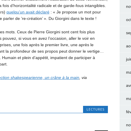
 fois d’horizontalité radicale et de garde-fous intangibles.
no
ars)
quelqu’un avait déclaré
: « Je propose un mot pour
e parler de ’re-création’ ». Du Giorgini dans le texte !
oc
es mots. Ceux de Pierre Giorgini sont cent fois plus
se
pouvez, si vous en avez l’occasion, aller le voir en
rises, une fois après le premier livre, une après le
ao
nt la profondeur de ses propos peut donner le vertige…
Humain et plein d’appétit, impatient de participer à
ju
part.
ma
ection shakespearienne, un crâne à la main
, via
av
ma
LECTURES
fé
no