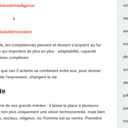
oc
éniosité/intelligence
se
⇓
av
éativité/innovation
ma
e, les compétences peuvent et doivent s’acquérir au fur
qui importent de plus en plus : adaptabilité, capacité
dé
blèmes complexes.
oc
est que ces 3 actants se combinent entre eux, pour donner
 de l’expression, changent la vie.
se
te
jui
tre de ses grands mérites : il laisse la place à plusieurs
ju
 non plus uniquement une vision technocentrée, mais bien
 sociaux, religieux, où l’homme est au centre. Première
ma