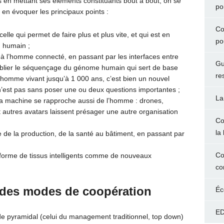
s en mettant ses éléments constituants bout à bout, on se
po
en évoquer les principaux points :
Co
elle qui permet de faire plus et plus vite, et qui est en
po
u humain ;
 l’homme connecté, en passant par les interfaces entre
Gu
ublier le séquençage du génome humain qui sert de base
re
 homme vivant jusqu’à 1 000 ans, c’est bien un nouvel
n’est pas sans poser une ou deux questions importantes ;
La
la machine se rapproche aussi de l’homme : drones,
t autres avatars laissent présager une autre organisation
Co
la 
e de la production, de la santé au bâtiment, en passant par
Co
 forme de tissus intelligents comme de nouveaux
co
des modes de coopération
Éc
ED
 pyramidal (celui du management traditionnel, top down)