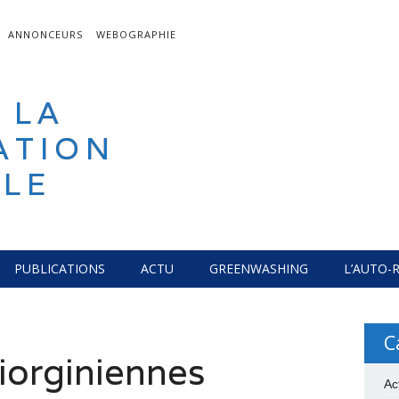
ANNONCEURS
WEBOGRAPHIE
 LA
ATION
LE
PUBLICATIONS
ACTU
GREENWASHING
L’AUTO-
C
iorginiennes
Ac