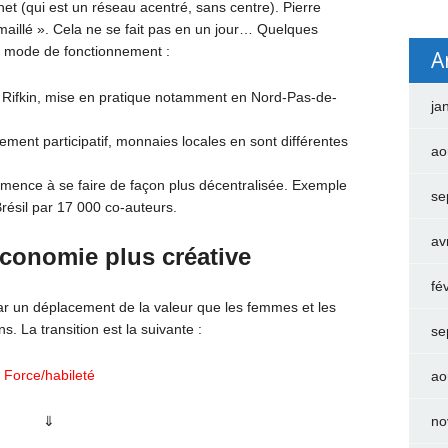
et (qui est un réseau acentré, sans centre). Pierre
 maillé ». Cela ne se fait pas en un jour… Quelques
u mode de fonctionnement :
A
my Rifkin, mise en pratique notamment en Nord-Pas-de-
ja
ncement participatif, monnaies locales en sont différentes
ao
mmence à se faire de façon plus décentralisée. Exemple
se
résil par 17 000 co-auteurs.
av
économie plus créative
fé
par un déplacement de la valeur que les femmes et les
 La transition est la suivante :
se
Force/habileté
ao
⇓
no