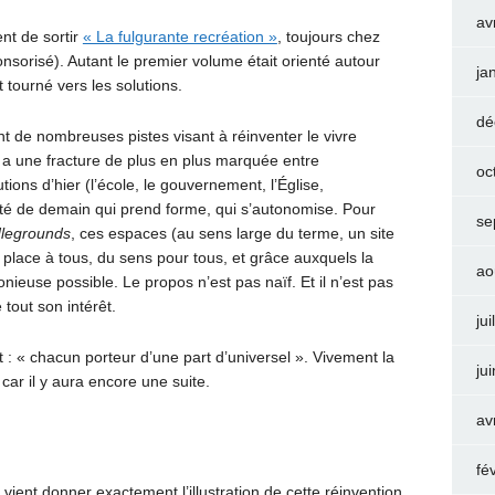
av
ent de sortir
« La fulgurante recréation »
, toujours chez
onsorisé). Autant le premier volume était orienté autour
ja
 tourné vers les solutions.
dé
ent de nombreuses pistes visant à réinventer le vivre
 y a une fracture de plus en plus marquée entre
oc
utions d’hier (l’école, le gouvernement, l’Église,
iété de demain qui prend forme, qui s’autonomise. Pour
se
legrounds
, ces espaces (au sens large du terme, un site
 place à tous, du sens pour tous, et grâce auxquels la
ao
onieuse possible. Le propos n’est pas naïf. Et il n’est pas
tout son intérêt.
jui
t : « chacun porteur d’une part d’universel ». Vivement la
ju
 car il y aura encore une suite.
av
fé
vient donner exactement l’illustration de cette réinvention,