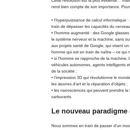
Cette révolution est la plus évidente… mai
rend bien compte de son importance. Pour 
• l’hyperpuissance de calcul informatique : c
train de dépasser les capacités du cervea
• l’homme augmenté : des Google glasses à
le système nerveux et la machine, sans o
aux projets santé de Google, qui visent un
homme qui est en train de naître – ce qui 
• si l’homme se rapproche de la machine, 
véhicules autonomes, agents intelligents e
de la société ;
• l’impression 3D qui révolutionne le mond
les œuvres d’art et la réparation d’objets ;
• les nanosciences qui peuvent prendre la
carburants.
Le nouveau paradigme 
Nous sommes en train de passer d’un mode