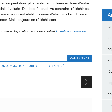
ue l’on peut donc plus facilement influencer. Rien d’autre
iale évoluée. Des bœufs, quoi. Au contraire, réfléchir est
A
ause ce qui est établi. Essayer d’aller plus loin. Trouver
oncer. Mais toujours en réfléchissant.
ja
ge mise à disposition sous un contrat
Creative Commons
ao
se
CAMPAGNES
av
CONSOMMATION
,
PUBLICITÉ
,
RUGBY
,
VIDÉO
fé
se
ao
no
e