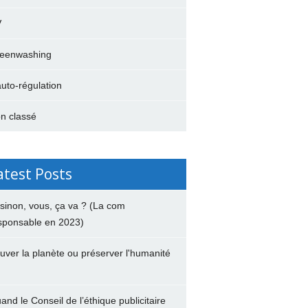
V
eenwashing
auto-régulation
n classé
atest Posts
 sinon, vous, ça va ? (La com
sponsable en 2023)
uver la planète ou préserver l'humanité
and le Conseil de l’éthique publicitaire