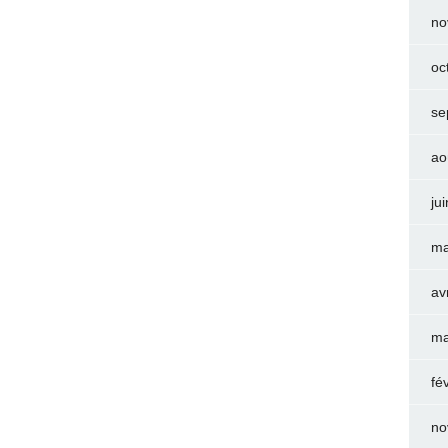
no
oc
se
ao
ju
ma
av
ma
fé
no