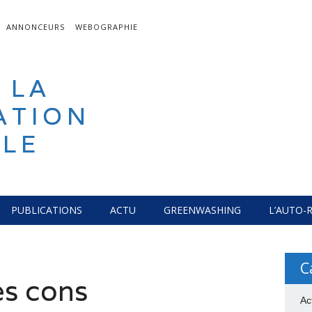
ANNONCEURS
WEBOGRAPHIE
 LA
ATION
LE
PUBLICATIONS
ACTU
GREENWASHING
L’AUTO-
C
es cons
Ac