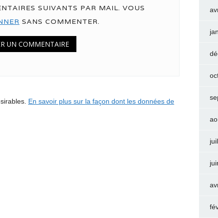
NTAIRES SUIVANTS PAR MAIL. VOUS
av
NNER
SANS COMMENTER.
ja
dé
oc
se
ésirables.
En savoir plus sur la façon dont les données de
ao
jui
ju
av
fé