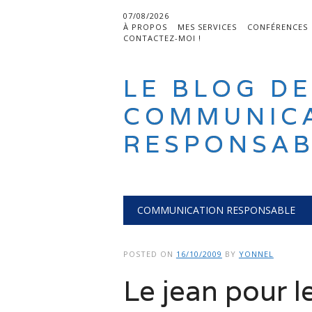
07/08/2026
À PROPOS
MES SERVICES
CONFÉRENCES
CONTACTEZ-MOI !
LE BLOG DE
COMMUNIC
RESPONSAB
Main menu
Skip
COMMUNICATION RESPONSABLE
to
content
POSTED ON
16/10/2009
BY
YONNEL
Le jean pour l