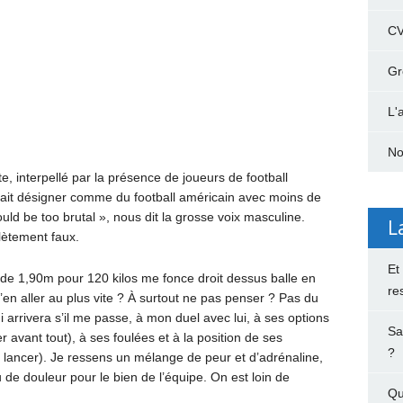
C
Gr
L'
No
tte, interpellé par la présence de joueurs de football
rrait désigner comme du football américain avec moins de
ould be too brutal », nous dit la grosse voix masculine.
L
lètement faux.
Et
de 1,90m pour 120 kilos me fonce droit dessus balle en
re
m’en aller au plus vite ? À surtout ne pas penser ? Pas du
ui arrivera s’il me passe, à mon duel avec lui, à ses options
Sa
 avant tout), à ses foulées et à la position de ses
?
 lancer). Je ressens un mélange de peur et d’adrénaline,
eu de douleur pour le bien de l’équipe. On est loin de
Qu