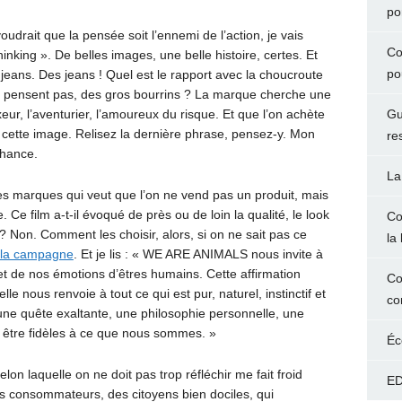
po
voudrait que la pensée soit l’ennemi de l’action, je vais
Co
inking ». De belles images, une belle histoire, certes. Et
po
 jeans. Des jeans ! Quel est le rapport avec la choucroute
e pensent pas, des gros bourrins ? La marque cherche une
xeur, l’aventurier, l’amoureux du risque. Et que l’on achète
Gu
 cette image. Relisez la dernière phrase, pensez-y. Mon
re
chance.
La
des marques qui veut que l’on ne vend pas un produit, mais
Ce film a-t-il évoqué de près ou de loin la qualité, le look
Co
? Non. Comment les choisir, alors, si on ne sait pas ce
la 
e la campagne
. Et je lis : « WE ARE ANIMALS nous invite à
 et de nos émotions d’êtres humains. Cette affirmation
Co
le nous renvoie à tout ce qui est pur, naturel, instinctif et
co
 quête exaltante, une philosophie personnelle, une
n à être fidèles à ce que nous sommes. »
Éc
lon laquelle on ne doit pas trop réfléchir me fait froid
ED
des consommateurs, des citoyens bien dociles, qui