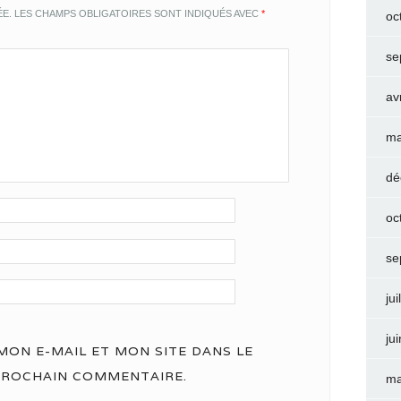
ÉE.
LES CHAMPS OBLIGATOIRES SONT INDIQUÉS AVEC
*
oc
se
av
ma
dé
oc
se
jui
ju
ON E-MAIL ET MON SITE DANS LE
PROCHAIN COMMENTAIRE.
ma