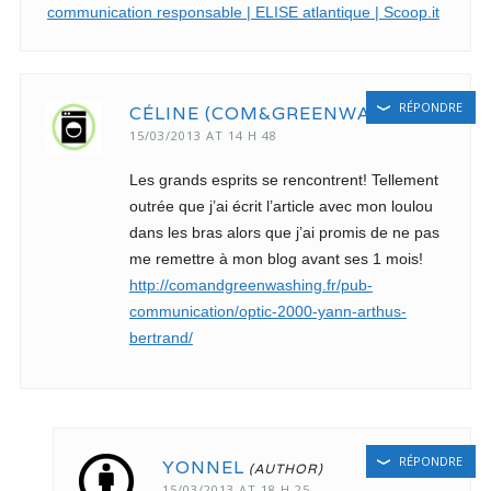
communication responsable | ELISE atlantique | Scoop.it
RÉPONDRE
CÉLINE (COM&GREENWASHING)
15/03/2013 AT 14 H 48
Les grands esprits se rencontrent! Tellement
outrée que j’ai écrit l’article avec mon loulou
dans les bras alors que j’ai promis de ne pas
me remettre à mon blog avant ses 1 mois!
http://comandgreenwashing.fr/pub-
communication/optic-2000-yann-arthus-
bertrand/
RÉPONDRE
YONNEL
15/03/2013 AT 18 H 25