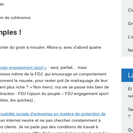
as.
C
ire de cohérence.
Gr
ples !
L'
orter du grain à moudre. Allons-y, avec d’abord quatre
No
rate engagement sport »
: seul, parfait… mais
L
siness même de la FDJ, qui encourage un comportement
onnent la nausée, pour rester poli (le matraquage de leur
ment plus riche ? » Non merci, ma vie se passe très bien de
Et
ustraction : FDJ l’opium du peuple – FDJ engagement sport
re
ées, les quiches) ;
Sa
sabilité sociale d’entreprise en matière de protection de
?
r un internet neutre et ne pas chercher constamment à
s clients. Je ne parle pas des conditions de travail à
Qu