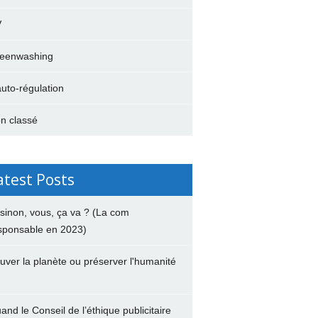
V
eenwashing
auto-régulation
n classé
atest Posts
 sinon, vous, ça va ? (La com
sponsable en 2023)
uver la planète ou préserver l'humanité
and le Conseil de l’éthique publicitaire