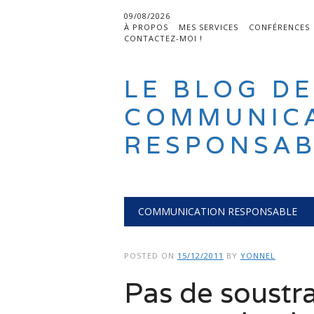
09/08/2026
À PROPOS
MES SERVICES
CONFÉRENCES
CONTACTEZ-MOI !
LE BLOG DE
COMMUNIC
RESPONSAB
Main menu
Skip
COMMUNICATION RESPONSABLE
to
content
POSTED ON
15/12/2011
BY
YONNEL
Pas de soustra