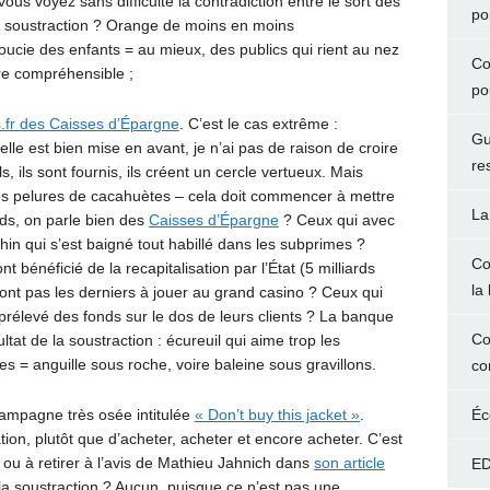
ous voyez sans difficulté la contradiction entre le sort des
po
 la soustraction ? Orange de moins en moins
cie des enfants = au mieux, des publics qui rient au nez
Co
re compréhensible ;
po
s.fr des Caisses d’Épargne
. C’est le cas extrême :
Gu
 elle est bien mise en avant, je n’ai pas de raison de croire
re
 ils sont fournis, ils créent un cercle vertueux. Mais
es pelures de cacahuètes – cela doit commencer à mettre
La
ends, on parle bien des
Caisses d’Épargne
? Ceux qui avec
chin qui s’est baigné tout habillé dans les subprimes ?
Co
 bénéficié de la recapitalisation par l’État (5 milliards
la 
sont pas les derniers à jouer au grand casino ? Ceux qui
prélevé des fonds sur le dos de leurs clients ? La banque
Co
at de la soustraction : écureuil qui aime trop les
es = anguille sous roche, voire baleine sous gravillons.
co
campagne très osée intitulée
« Don’t buy this jacket »
.
Éc
tion, plutôt que d’acheter, acheter et encore acheter. C’est
r ou à retirer à l’avis de Mathieu Jahnich dans
son article
ED
 la soustraction ? Aucun, puisque ce n’est pas une