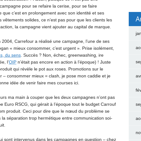
 campagne pour se refaire la cerise, pour se faire
e que c’est en prolongement avec son identité et ses
A
 vêtements solides, ce n’est pas pour que les clients les
raction, la campagne vient ajouter au capital de marque.
ja
n 2004, Carrefour a réalisé une campagne, l’une de ses
ao
gan « mieux consommer, c’est urgent ». Prise isolément,
s, du sens
. Succès ? Non, échec, greenwashing, ire
se
e, l’
OIP
n’était pas encore en action à l’époque) ! Juste
roduit qui révèle le pot aux roses. Promotions sur le
r – consommer mieux = clash, je pose mon caddie et je
av
onne idée de venir faire mes courses ici.
fé
illeurs ma main à couper que les deux campagnes n’ont pas
 Euro RSCG, qui gérait à l’époque tout le budget Carrouf
se
om produit. Ceci pour dire que le nœud du problème se
la séparation trop hermétique entre communication soi-
ao
it.
no
 qui sont intervenus dans les campagnes en question – chez