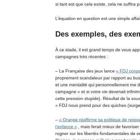
si tant est que cela existe, cela ne suffira p
L’équation en question est une simple affa
Des exemples, des exem
À ce stade, il est grand temps de vous app
campagnes très récentes :
– La Française des jeux lance
« FDJ corpo
proprement scandaleux par rapport au bu
et une mentalité qui personnellement me d
campagne « et si votre vie devenait infini
cette pression stupide). Résultat de la so
= FDJ nous prend pour des quiches (surgel
–
« Orange réaffirme sa politique de respon
l’enfance »
, mais ferait mieux de favorise
rogner sur les libertés fondamentales de se