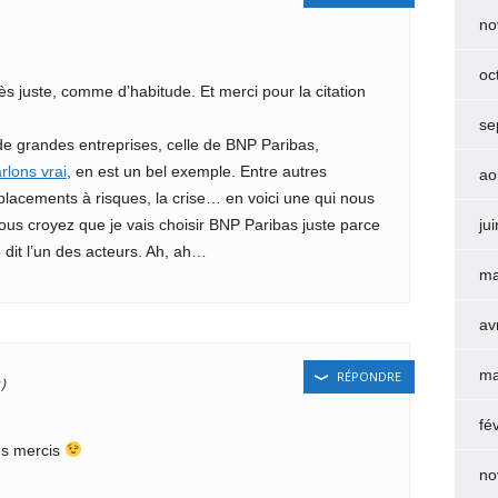
no
oc
ès juste, comme d’habitude. Et merci pour la citation
se
 grandes entreprises, celle de BNP Paribas,
rlons vrai
, en est un bel exemple. Entre autres
ao
s placements à risques, la crise… en voici une qui nous
ous croyez que je vais choisir BNP Paribas juste parce
ju
» dit l’un des acteurs. Ah, ah…
ma
av
ma
RÉPONDRE
fé
es mercis
no