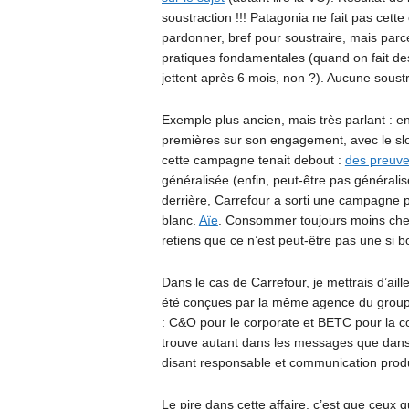
soustraction !!! Patagonia ne fait pas cette
pardonner, bref pour soustraire, mais parc
pratiques fondamentales (quand on fait des
jettent après 6 mois, non ?). Aucune soust
Exemple plus ancien, mais très parlant : e
premières sur son engagement, avec le slo
cette campagne tenait debout :
des preuve
généralisée (enfin, peut-être pas généralisé
derrière, Carrefour a sorti une campagne p
blanc.
Aïe
. Consommer toujours moins che
retiens que ce n’est peut-être pas une si b
Dans le cas de Carrefour, je mettrais d’a
été conçues par la même agence du groupe
: C&O pour le corporate et BETC pour la c
trouve autant dans les messages que dans 
disant responsable et communication produ
Le pire dans cette affaire, c’est que ceux