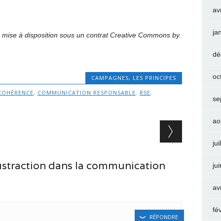
av
ja
 mise à disposition sous un contrat Creative Commons by.
dé
oc
CAMPAGNES
,
LES PRINCIPES
COHÉRENCE
,
COMMUNICATION RESPONSABLE
,
RSE
,
se
ao
jui
straction dans la communication
ju
av
fé
RÉPONDRE