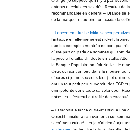
Orange, je suppose qu’il n’y a pas besoin, v
enfants et celui des salariés. Résultat de
recommandable en général – Orange se sou
de la marque, et au pire, un accès de colè
–
Lancement du site initiativescooperative
l’initiative en elle-même est nickel chrome,
que les exemples montrés ne sont pas réels,
d’une part on parle de sommes qui sont d
la puce à l’oreille. Un doute s’installe. Att
la Banque Populaire ont fait Natixis, le ma
Ceux qui sont un peu dans la mouise, qui ont
d’euros si je me souviens bien), et qui ne 
ont un tout petit peu survendu des FCP et 
omnipotente dans toute sa splendeur. Résult
noisettes – écureuil qui refile des cacahuèt
– Patagonia a lancé outre-atlantique une 
Objectif : inciter à ré-inventer la consomma
sacrément culotté – et je n’ai rien à ajoute
sur le sujet
(autant lire la VO). Résultat de