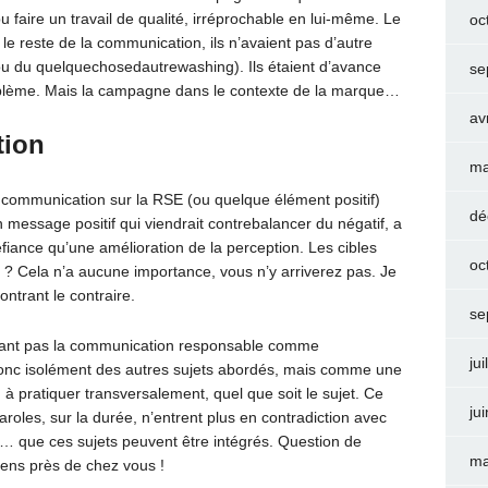
 faire un travail de qualité, irréprochable en lui-même. Le
oc
 le reste de la communication, ils n’avaient pas d’autre
(ou du quelquechosedautrewashing). Ils étaient d’avance
se
blème. Mais la campagne dans le contexte de la marque…
av
tion
ma
communication sur la RSE (ou quelque élément positif)
dé
message positif qui viendrait contrebalancer du négatif, a
iance qu’une amélioration de la perception. Les cibles
oc
i ? Cela n’a aucune importance, vous n’y arriverez pas. Je
ntrant le contraire.
se
rant pas la communication responsable comme
jui
donc isolément des autres sujets abordés, mais comme une
à pratiquer transversalement, quel que soit le sujet. Ce
ju
aroles, sur la durée, n’entrent plus en contradiction avec
c… que ces sujets peuvent être intégrés. Question de
ma
sens près de chez vous !