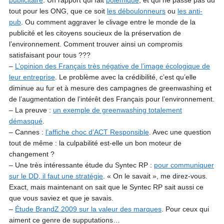
publicitaire
. Un rapport qui fait
polémique
, et qui ne passe pas du
tout pour les ONG, que ce soit
les déboulonneurs
ou
les anti-
pub
. Ou comment aggraver le clivage entre le monde de la
publicité et les citoyens soucieux de la préservation de
l’environnement. Comment trouver ainsi un compromis
satisfaisant pour tous ???
–
L’opinion des Français très négative de l’image écologique de
leur entreprise
. Le problème avec la crédibilité, c’est qu’elle
diminue au fur et à mesure des campagnes de greenwashing et
de l’augmentation de l’intérêt des Français pour l’environnement.
– La preuve :
un exemple de greenwashing totalement
démasqué
.
– Cannes :
l’affiche choc d’ACT Responsible
. Avec une question
tout de même : la culpabilité est-elle un bon moteur de
changement ?
– Une très intéressante étude du Syntec RP :
pour communiquer
sur le DD, il faut une stratégie
. « On le savait », me direz-vous.
Exact, mais maintenant on sait que le Syntec RP sait aussi ce
que vous saviez et que je savais.
–
Étude BrandZ 2009 sur la valeur des marques
. Pour ceux qui
aiment ce genre de supputations…