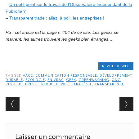
–
Un petit point sur le travail de l’Observatoire Indépendant de la
Publicité ?
–
Transparent trade : allez, à poil, les entreprises !
PS : cet article est la page n°404 de ce site. Les geeks se
marrent, les autres trouvent les geeks bien étranges…
REVUE DE WEB
TAGGED
AACC
,
COMMUNICATION RESPONSABLE
,
DÉVELOPPEMENT
DURABLE
,
ÉCOLOGIE
,
EN VRAC
,
GEEK
,
GREENWASHING
,
ONG
,
REVUE DE PRESSE
,
REVUE DE WEB
,
STRATÉGIE
,
TRANSPARENCE
Post navigation
Laisser un commentaire