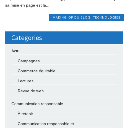
sa mise en page est la...
MAKING-OF DU BLOG
,
TECHNOLOGIES
Categories
Actu
Campagnes
Commerce équitable
Lectures
Revue de web
Communication responsable
À retenir
Communication responsable et…