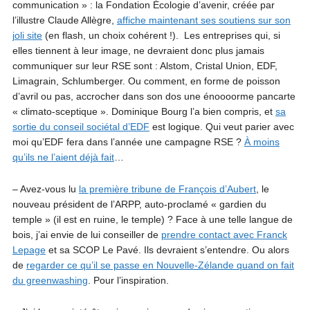
communication » : la Fondation Écologie d’avenir, créée par
l’illustre Claude Allègre,
affiche maintenant ses soutiens sur son
joli site
(en flash, un choix cohérent !). Les entreprises qui, si
elles tiennent à leur image, ne devraient donc plus jamais
communiquer sur leur RSE sont : Alstom, Cristal Union, EDF,
Limagrain, Schlumberger. Ou comment, en forme de poisson
d’avril ou pas, accrocher dans son dos une énoooorme pancarte
« climato-sceptique ». Dominique Bourg l’a bien compris, et
sa
sortie du conseil sociétal d’EDF
est logique. Qui veut parier avec
moi qu’EDF fera dans l’année une campagne RSE ?
À moins
qu’ils ne l’aient déjà fait
…
– Avez-vous lu
la première tribune de François d’Aubert
, le
nouveau président de l’ARPP, auto-proclamé « gardien du
temple » (il est en ruine, le temple) ? Face à une telle langue de
bois, j’ai envie de lui conseiller de
prendre contact avec Franck
Lepage
et sa SCOP Le Pavé. Ils devraient s’entendre. Ou alors
de
regarder ce qu’il se passe en Nouvelle-Zélande quand on fait
du greenwashing
. Pour l’inspiration.