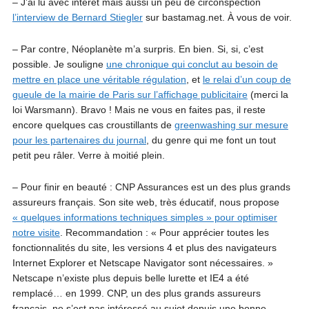
– J’ai lu avec intérêt mais aussi un peu de circonspection
l’interview de Bernard Stiegler
sur bastamag.net. À vous de voir.
– Par contre, Néoplanète m’a surpris. En bien. Si, si, c’est
possible. Je souligne
une chronique qui conclut au besoin de
mettre en place une véritable régulation
, et
le relai d’un coup de
gueule de la mairie de Paris sur l’affichage publicitaire
(merci la
loi Warsmann). Bravo ! Mais ne vous en faites pas, il reste
encore quelques cas croustillants de
greenwashing sur mesure
pour les partenaires du journal
, du genre qui me font un tout
petit peu râler. Verre à moitié plein.
– Pour finir en beauté : CNP Assurances est un des plus grands
assureurs français. Son site web, très éducatif, nous propose
« quelques informations techniques simples » pour optimiser
notre visite
. Recommandation : « Pour apprécier toutes les
fonctionnalités du site, les versions 4 et plus des navigateurs
Internet Explorer et Netscape Navigator sont nécessaires. »
Netscape n’existe plus depuis belle lurette et IE4 a été
remplacé… en 1999. CNP, un des plus grands assureurs
français, ne s’est pas intéressé au sujet depuis une bonne