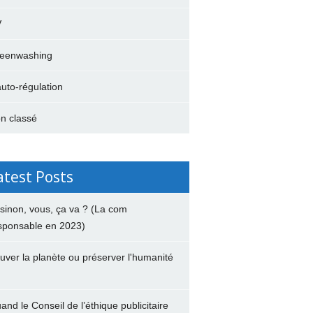
V
eenwashing
auto-régulation
n classé
atest Posts
 sinon, vous, ça va ? (La com
sponsable en 2023)
uver la planète ou préserver l'humanité
and le Conseil de l’éthique publicitaire