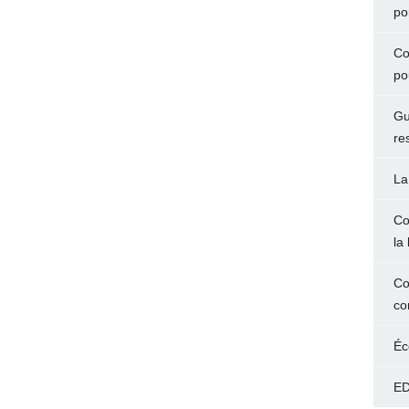
po
Co
po
Gu
re
La
Co
la 
Co
co
Éc
ED