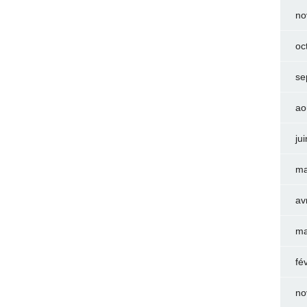
no
oc
se
ao
ju
ma
av
ma
fé
no