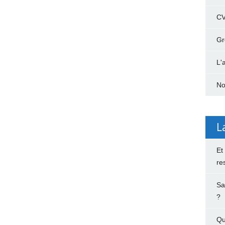
C
Gr
L'
No
L
Et
re
Sa
?
Qu