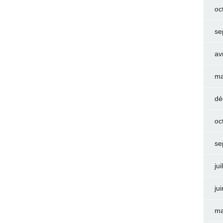
oc
se
av
ma
dé
oc
se
jui
ju
ma