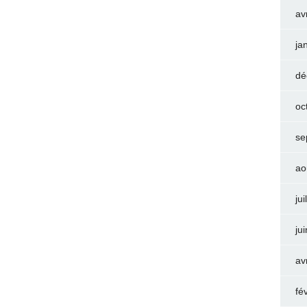
av
ja
dé
oc
se
ao
jui
ju
av
fé