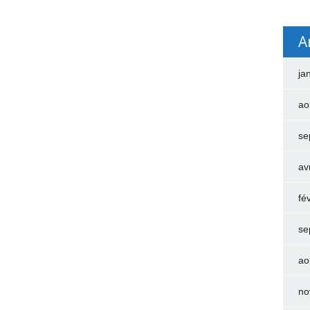
A
ja
ao
se
av
fé
se
ao
no