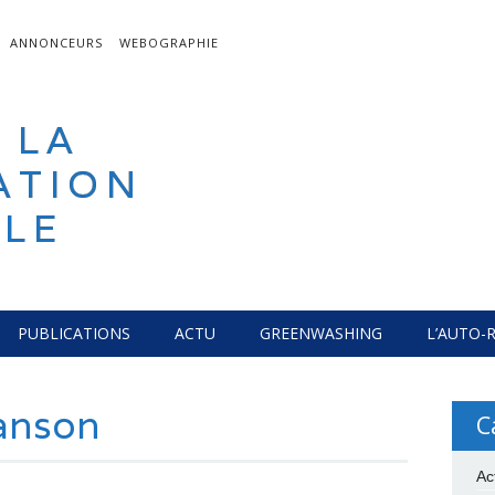
ANNONCEURS
WEBOGRAPHIE
 LA
ATION
LE
PUBLICATIONS
ACTU
GREENWASHING
L’AUTO-
anson
C
Ac