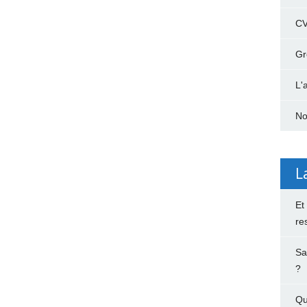
C
Gr
L'
No
L
Et
re
Sa
?
Qu