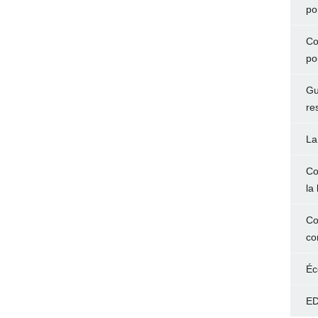
po
Co
po
Gu
re
La
Co
la 
Co
co
Éc
ED