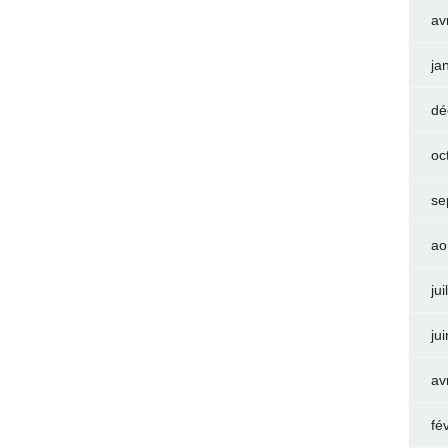
av
ja
dé
oc
se
ao
jui
ju
av
fé