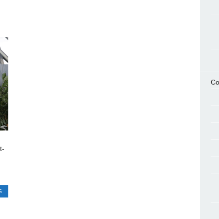
Co
t-
G