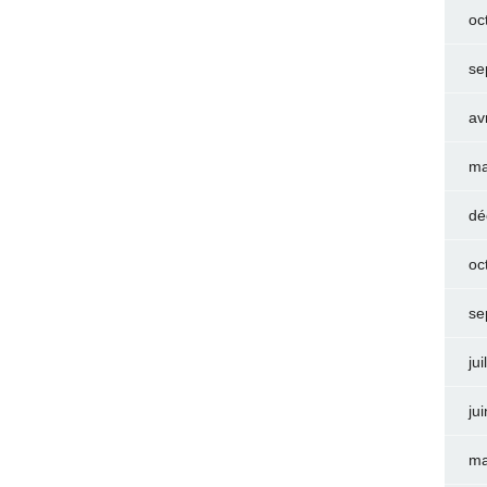
oc
se
av
ma
dé
oc
se
jui
ju
ma