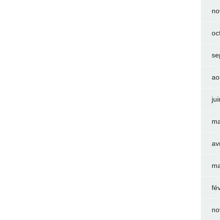
no
oc
se
ao
ju
ma
av
ma
fé
no