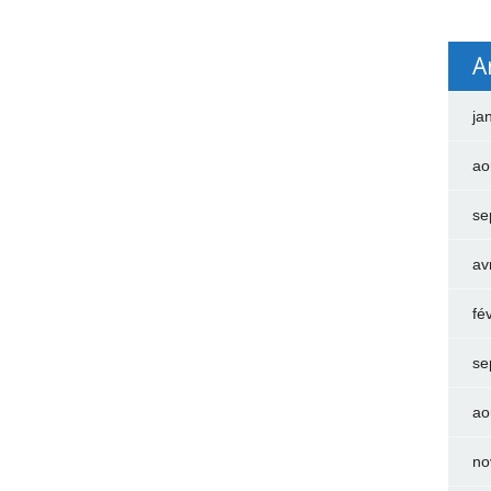
A
ja
ao
se
av
fé
se
ao
no