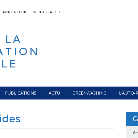
ANNONCEURS
WEBOGRAPHIE
 LA
ATION
LE
PUBLICATIONS
ACTU
GREENWASHING
L’AUTO-
ides
C
Ac