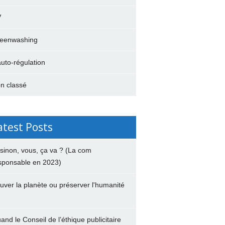
V
eenwashing
auto-régulation
n classé
atest Posts
 sinon, vous, ça va ? (La com
sponsable en 2023)
uver la planète ou préserver l'humanité
and le Conseil de l’éthique publicitaire