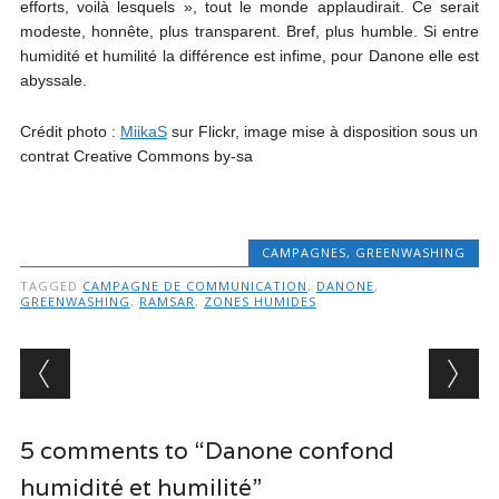
efforts, voilà lesquels », tout le monde applaudirait. Ce serait
modeste, honnête, plus transparent. Bref, plus humble. Si entre
humidité et humilité la différence est infime, pour Danone elle est
abyssale.
Crédit photo :
MiikaS
sur Flickr, image mise à disposition sous un
contrat Creative Commons by-sa
CAMPAGNES
,
GREENWASHING
TAGGED
CAMPAGNE DE COMMUNICATION
,
DANONE
,
GREENWASHING
,
RAMSAR
,
ZONES HUMIDES
Post navigation
5 comments to “Danone confond
humidité et humilité”