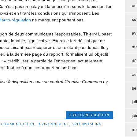
oc
Ce n’est pas en balayant la poussière sous le tapis que l’on
x-ci et en tirant les conclusions qui s’imposent. Les
se
l’auto-régulation
ne manquent pourtant pas.
av
apport de deux communicants responsables, Thierry Libaert
te, louable, significative. Exercice fort délicat que de
ma
ne se faisant pas récupérer et en n’étant pas dupes. Ils y
r, à la dernière page du rapport, formalisent un objectif
dé
 « crédibiliser la parole de l’entreprise, actuellement
 ». Tout ce à quoi ce rapport ne sert pas.
oc
ise à disposition sous un contrat Creative Commons by-
se
jui
L'AUTO-RÉGULATION
ju
,
COMMUNICATION
,
ENVIRONNEMENT
,
GREENWASHING
,
ma