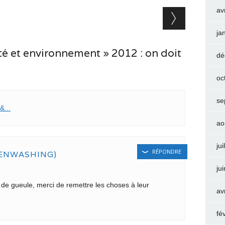
av
ja
é et environnement » 2012 : on doit
dé
oc
se
&...
ao
jui
RÉPONDRE
ENWASHING)
ju
de gueule, merci de remettre les choses à leur
av
fé