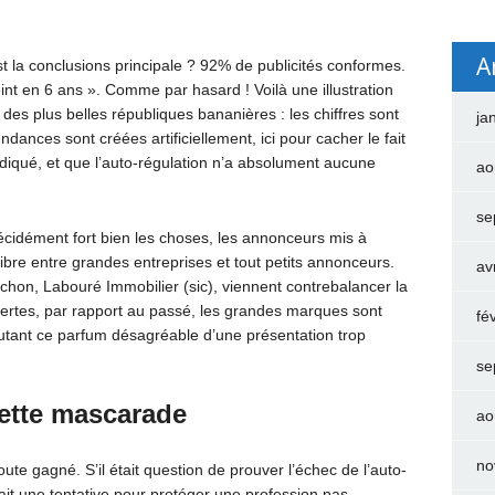
A
st la conclusions principale ? 92% de publicités conformes.
eint en 6 ans ». Comme par hasard ! Voilà une illustration
es plus belles républiques bananières : les chiffres sont
ja
ances sont créées artificiellement, ici pour cacher le fait
diqué, et que l’auto-régulation n’a absolument aucune
ao
se
écidément fort bien les choses, les annonceurs mis à
ibre entre grandes entreprises et tout petits annonceurs.
av
hon, Labouré Immobilier (sic), viennent contrebalancer la
rtes, par rapport au passé, les grandes marques sont
fé
autant ce parfum désagréable d’une présentation trop
se
 cette mascarade
ao
no
doute gagné. S’il était question de prouver l’échec de l’auto-
était une tentative pour protéger une profession pas