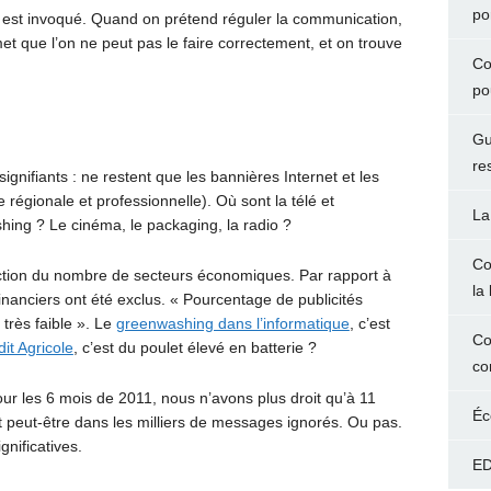
po
 est invoqué. Quand on prétend réguler la communication,
et que l’on ne peut pas le faire correctement, et on trouve
Co
po
Gu
re
ignifiants : ne restent que les bannières Internet et les
e régionale et professionnelle). Où sont la télé et
La
hing ? Le cinéma, le packaging, la radio ?
Co
iction du nombre de secteurs économiques. Par rapport à
la 
financiers ont été exclus. « Pourcentage de publicités
très faible ». Le
greenwashing dans l’informatique
, c’est
Co
it Agricole
, c’est du poulet élevé en batterie ?
co
our les 6 mois de 2011, nous n’avons plus droit qu’à 11
Éc
 peut-être dans les milliers de messages ignorés. Ou pas.
gnificatives.
ED