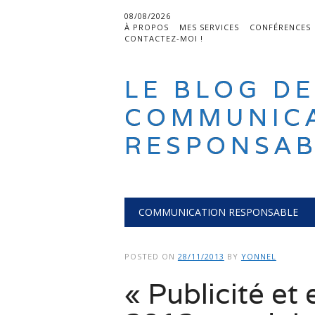
08/08/2026
À PROPOS
MES SERVICES
CONFÉRENCES
CONTACTEZ-MOI !
LE BLOG DE
COMMUNIC
RESPONSAB
Main menu
Skip
COMMUNICATION RESPONSABLE
to
content
POSTED ON
28/11/2013
BY
YONNEL
« Publicité et