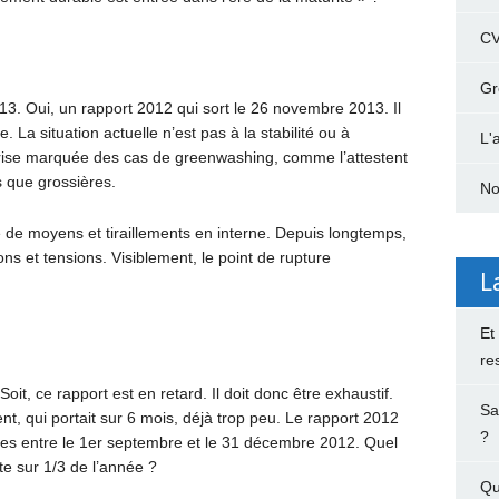
C
Gr
13. Oui, un rapport 2012 qui sort le 26 novembre 2013. Il
. La situation actuelle n’est pas à la stabilité ou à
L'
eprise marquée des cas de greenwashing, comme l’attestent
es que grossières.
No
de moyens et tiraillements en interne. Depuis longtemps,
ons et tensions. Visiblement, le point de rupture
L
Et
re
oit, ce rapport est en retard. Il doit donc être exhaustif.
Sa
nt, qui portait sur 6 mois, déjà trop peu. Le rapport 2012
?
sées entre le 1er septembre et le 31 décembre 2012. Quel
rte sur 1/3 de l’année ?
Qu