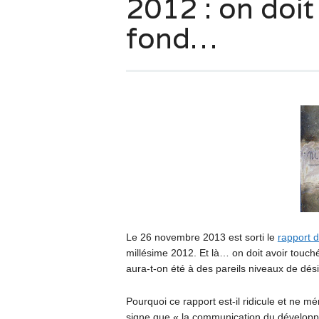
2012 : on doit
fond…
Le 26 novembre 2013 est sorti le
rapport 
millésime 2012. Et là… on doit avoir touc
aura-t-on été à des pareils niveaux de dési
Pourquoi ce rapport est-il ridicule et ne méri
signe que « la communication du développe