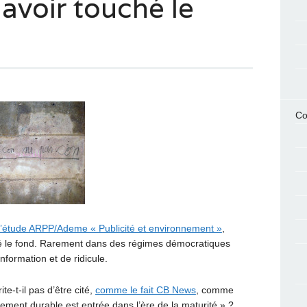
 avoir touché le
Co
d’étude ARPP/Ademe « Publicité et environnement »
,
hé le fond. Rarement dans des régimes démocratiques
nformation et de ridicule.
te-t-il pas d’être cité,
comme le fait CB News
, comme
ment durable est entrée dans l’ère de la maturité » ?