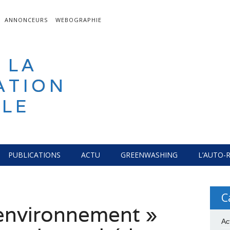
ANNONCEURS
WEBOGRAPHIE
 LA
ATION
LE
PUBLICATIONS
ACTU
GREENWASHING
L’AUTO-
C
 environnement »
Ac