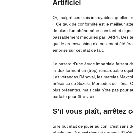
Artificiel
Or, malgré ces biais incroyables, quelles e
« Ce taux de conformité est le meilleur att
de plus d’un phénomène constant et digne d
passablement maquillés par l’ARPP. Des tend
que le greenwashing n’a nullement été éra
emprise sur cet état de fait.
Le hasard d’une étude impartiale faisant d
l’index forment un (trop) remarquable équil
Les vérandas Rénoval, les matelas Maxcolc
présence de Suzuki, Mercedes ou Téna. Ce
plus présentes, mais cela n’ôte pas pour 
parfaite pour être vraie.
S’il vous plaît, arrêtez
Si le but était de jouer au con, c’est sans 
régulation, là aussi résultat probant. Si c’