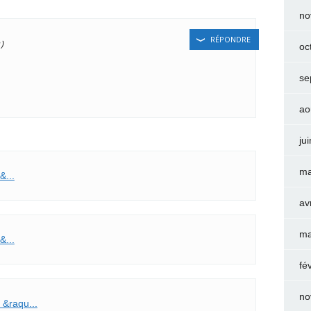
no
RÉPONDRE
oc
se
ao
ju
ma
&...
av
ma
&...
fé
no
 &raqu...