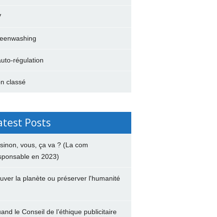
V
eenwashing
auto-régulation
n classé
atest Posts
 sinon, vous, ça va ? (La com
sponsable en 2023)
uver la planète ou préserver l'humanité
and le Conseil de l’éthique publicitaire