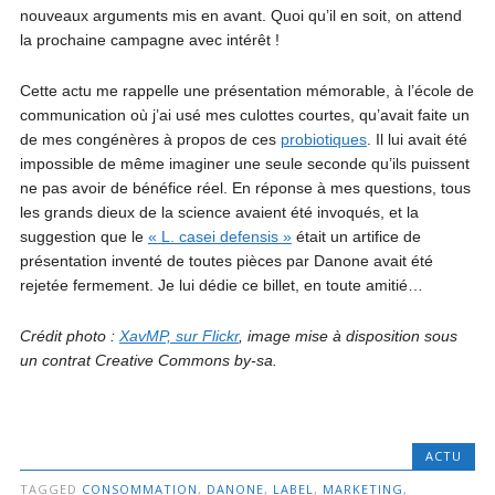
nouveaux arguments mis en avant. Quoi qu’il en soit, on attend
la prochaine campagne avec intérêt !
Cette actu me rappelle une présentation mémorable, à l’école de
communication où j’ai usé mes culottes courtes, qu’avait faite un
de mes congénères à propos de ces
probiotiques
. Il lui avait été
impossible de même imaginer une seule seconde qu’ils puissent
ne pas avoir de bénéfice réel. En réponse à mes questions, tous
les grands dieux de la science avaient été invoqués, et la
suggestion que le
« L. casei defensis »
était un artifice de
présentation inventé de toutes pièces par Danone avait été
rejetée fermement. Je lui dédie ce billet, en toute amitié…
Crédit photo :
XavMP, sur Flickr
, image mise à disposition sous
un contrat Creative Commons by-sa.
ACTU
TAGGED
CONSOMMATION
,
DANONE
,
LABEL
,
MARKETING
,