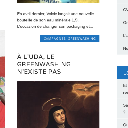
C
En avril dernier, Volvic lançait une nouvelle
bouteille de son eau minérale 1,5l.
Gr
L’occasion de changer son packaging et...
L'
CAMPAGNES
,
GREENWASHING
No
À L’UDA, LE
GREENWASHING
N’EXISTE PAS
L
Et
re
Sa
?
Qu