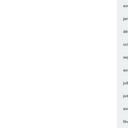
av
ja
dé
oc
se
ao
jui
ju
av
fé