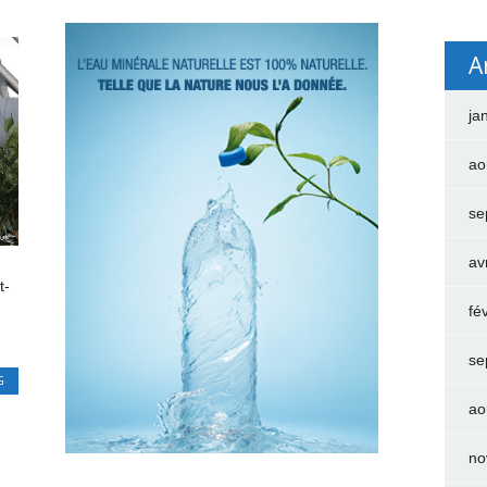
A
ja
ao
se
av
t-
fé
se
G
ao
no