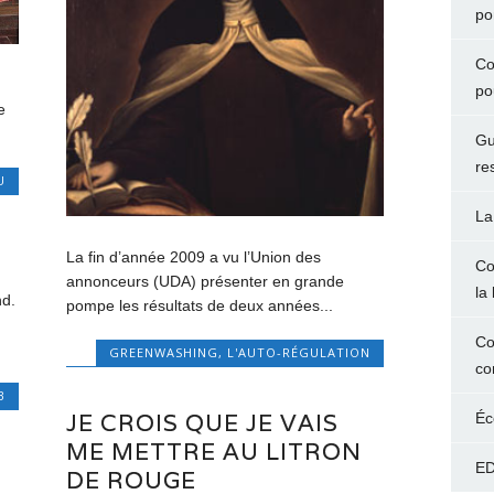
po
Co
po
e
Gu
re
U
La
La fin d’année 2009 a vu l’Union des
Co
annonceurs (UDA) présenter en grande
la 
nd.
pompe les résultats de deux années...
Co
GREENWASHING
,
L'AUTO-RÉGULATION
co
B
JE CROIS QUE JE VAIS
Éc
ME METTRE AU LITRON
ED
DE ROUGE