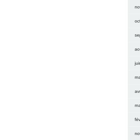
no
oc
se
ao
ju
ma
av
ma
fé
no