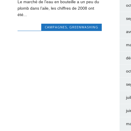
Le marché de l’eau en bouteille a un peu du
oc
plomb dans l’aile, les chiffres de 2008 ont
été...
se
CAMPAGNES
,
GREENWASHING
av
ma
dé
oc
se
jui
ju
ma