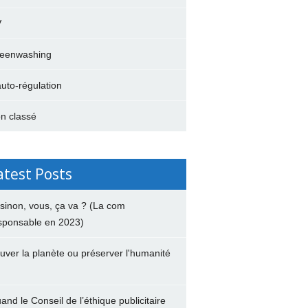
V
eenwashing
auto-régulation
n classé
atest Posts
 sinon, vous, ça va ? (La com
sponsable en 2023)
uver la planète ou préserver l'humanité
and le Conseil de l’éthique publicitaire