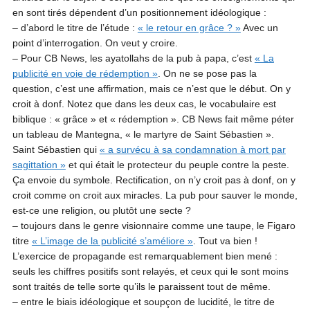
en sont tirés dépendent d’un positionnement idéologique :
– d’abord le titre de l’étude :
« le retour en grâce ? »
Avec un
point d’interrogation. On veut y croire.
– Pour CB News, les ayatollahs de la pub à papa, c’est
« La
publicité en voie de rédemption »
. On ne se pose pas la
question, c’est une affirmation, mais ce n’est que le début. On y
croit à donf. Notez que dans les deux cas, le vocabulaire est
biblique : « grâce » et « rédemption ». CB News fait même péter
un tableau de Mantegna, « le martyre de Saint Sébastien ».
Saint Sébastien qui
« a survécu à sa condamnation à mort par
sagittation »
et qui était le protecteur du peuple contre la peste.
Ça envoie du symbole. Rectification, on n’y croit pas à donf, on y
croit comme on croit aux miracles. La pub pour sauver le monde,
est-ce une religion, ou plutôt une secte ?
– toujours dans le genre visionnaire comme une taupe, le Figaro
titre
« L’image de la publicité s’améliore »
. Tout va bien !
L’exercice de propagande est remarquablement bien mené :
seuls les chiffres positifs sont relayés, et ceux qui le sont moins
sont traités de telle sorte qu’ils le paraissent tout de même.
– entre le biais idéologique et soupçon de lucidité, le titre de