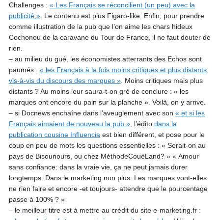
Challenges :
« Les Français se réconcilient (un peu) avec la
publicité »
. Le contenu est plus Figaro-like. Enfin, pour prendre
comme illustration de la pub que l’on aime les chars hideux
Cochonou de la caravane du Tour de France, il ne faut douter de
rien.
– au milieu du gué, les économistes atterrants des Echos sont
paumés :
« les Français à la fois moins critiques et plus distants
vis-à-vis du discours des marques »
. Moins critiques mais plus
distants ? Au moins leur saura-t-on gré de conclure : « les
marques ont encore du pain sur la planche ». Voilà, on y arrive.
– si Docnews enchaîne dans l’aveuglement avec son
« et si les
Français aimaient de nouveau la pub »
, l’édito
dans la
publication cousine Influencia
est bien différent, et pose pour le
coup en peu de mots les questions essentielles : « Serait-on au
pays de Bisounours, ou chez MéthodeCouéLand? » « Amour
sans confiance: dans la vraie vie, ça ne peut jamais durer
longtemps. Dans le marketing non plus. Les marques vont-elles
ne rien faire et encore -et toujours- attendre que le pourcentage
passe à 100% ? »
– le meilleur titre est à mettre au crédit du site e-marketing.fr :