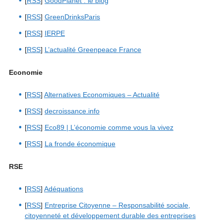
[
RSS
]
GoodPlanet : le blog
[
RSS
]
GreenDrinksParis
[
RSS
]
IERPE
[
RSS
]
L’actualité Greenpeace France
Economie
[
RSS
]
Alternatives Economiques – Actualité
[
RSS
]
decroissance.info
[
RSS
]
Eco89 | L’économie comme vous la vivez
[
RSS
]
La fronde économique
RSE
[
RSS
]
Adéquations
[
RSS
]
Entreprise Citoyenne – Responsabilité sociale,
citoyenneté et développement durable des entreprises