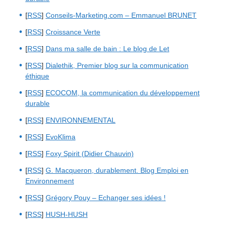
[
RSS
]
Conseils-Marketing.com – Emmanuel BRUNET
[
RSS
]
Croissance Verte
[
RSS
]
Dans ma salle de bain : Le blog de Let
[
RSS
]
Dialethik, Premier blog sur la communication
éthique
[
RSS
]
ECOCOM, la communication du développement
durable
[
RSS
]
ENVIRONNEMENTAL
[
RSS
]
EvoKlima
[
RSS
]
Foxy Spirit (Didier Chauvin)
[
RSS
]
G. Macqueron, durablement. Blog Emploi en
Environnement
[
RSS
]
Grégory Pouy – Echanger ses idées !
[
RSS
]
HUSH-HUSH