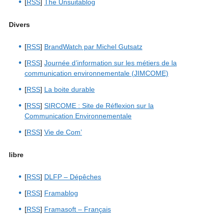
[
RSS
]
The Unsuitablog
Divers
[
RSS
]
BrandWatch par Michel Gutsatz
[
RSS
]
Journée d’information sur les métiers de la
communication environnementale (JIMCOME)
[
RSS
]
La boite durable
[
RSS
]
SIRCOME : Site de Réflexion sur la
Communication Environnementale
[
RSS
]
Vie de Com’
libre
[
RSS
]
DLFP – Dépêches
[
RSS
]
Framablog
[
RSS
]
Framasoft – Français