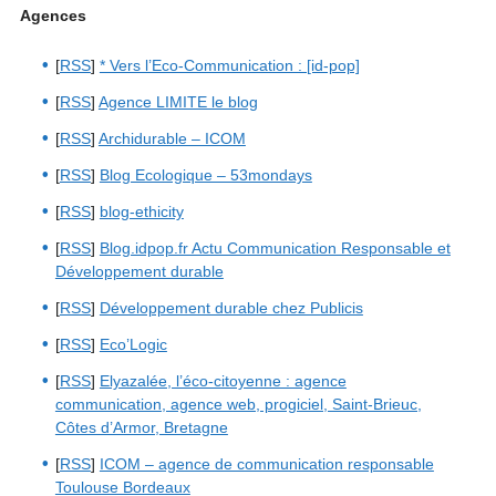
Agences
[
RSS
]
* Vers l’Eco-Communication : [id-pop]
[
RSS
]
Agence LIMITE le blog
[
RSS
]
Archidurable – ICOM
[
RSS
]
Blog Ecologique – 53mondays
[
RSS
]
blog-ethicity
[
RSS
]
Blog.idpop.fr Actu Communication Responsable et
Développement durable
[
RSS
]
Développement durable chez Publicis
[
RSS
]
Eco’Logic
[
RSS
]
Elyazalée, l’éco-citoyenne : agence
communication, agence web, progiciel, Saint-Brieuc,
Côtes d’Armor, Bretagne
[
RSS
]
ICOM – agence de communication responsable
Toulouse Bordeaux