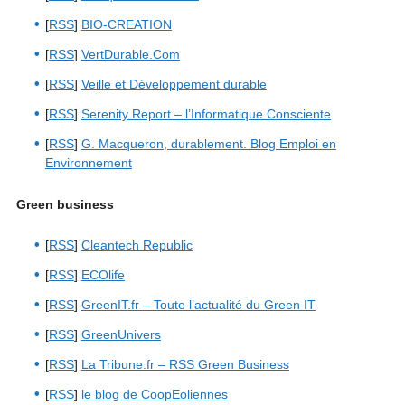
[
RSS
]
BIO-CREATION
[
RSS
]
VertDurable.Com
[
RSS
]
Veille et Développement durable
[
RSS
]
Serenity Report – l’Informatique Consciente
[
RSS
]
G. Macqueron, durablement. Blog Emploi en
Environnement
Green business
[
RSS
]
Cleantech Republic
[
RSS
]
ECOlife
[
RSS
]
GreenIT.fr – Toute l’actualité du Green IT
[
RSS
]
GreenUnivers
[
RSS
]
La Tribune.fr – RSS Green Business
[
RSS
]
le blog de CoopEoliennes