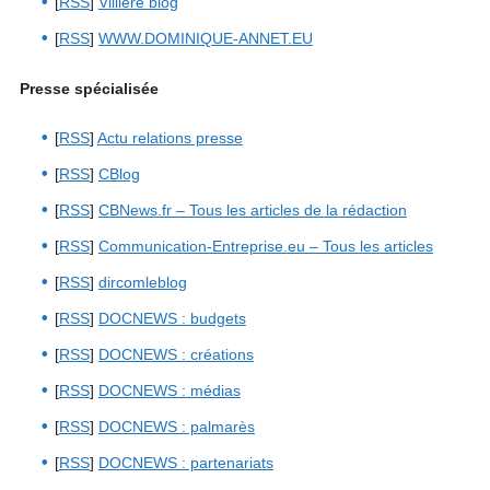
[
RSS
]
Villiere blog
[
RSS
]
WWW.DOMINIQUE-ANNET.EU
Presse spécialisée
[
RSS
]
Actu relations presse
[
RSS
]
CBlog
[
RSS
]
CBNews.fr – Tous les articles de la rédaction
[
RSS
]
Communication-Entreprise.eu – Tous les articles
[
RSS
]
dircomleblog
[
RSS
]
DOCNEWS : budgets
[
RSS
]
DOCNEWS : créations
[
RSS
]
DOCNEWS : médias
[
RSS
]
DOCNEWS : palmarès
[
RSS
]
DOCNEWS : partenariats