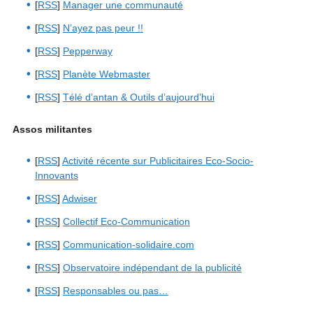
[
RSS
]
Manager une communauté
[
RSS
]
N’ayez pas peur !!
[
RSS
]
Pepperway
[
RSS
]
Planète Webmaster
[
RSS
]
Télé d’antan & Outils d’aujourd’hui
Assos militantes
[
RSS
]
Activité récente sur Publicitaires Eco-Socio-
Innovants
[
RSS
]
Adwiser
[
RSS
]
Collectif Eco-Communication
[
RSS
]
Communication-solidaire.com
[
RSS
]
Observatoire indépendant de la publicité
[
RSS
]
Responsables ou pas…