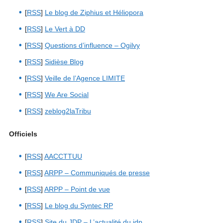
[
RSS
]
Le blog de Ziphius et Héliopora
[
RSS
]
Le Vert à DD
[
RSS
]
Questions d’influence – Ogilvy
[
RSS
]
Sidièse Blog
[
RSS
]
Veille de l’Agence LIMITE
[
RSS
]
We Are Social
[
RSS
]
zeblog2laTribu
Officiels
[
RSS
]
AACCTTUU
[
RSS
]
ARPP – Communiqués de presse
[
RSS
]
ARPP – Point de vue
[
RSS
]
Le blog du Syntec RP
[
RSS
]
Site du JDP – L’actualité du jdp