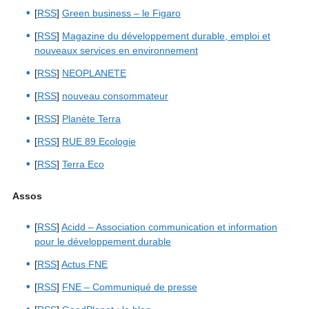
[
RSS
]
Green business – le Figaro
[
RSS
]
Magazine du développement durable, emploi et
nouveaux services en environnement
[
RSS
]
NEOPLANETE
[
RSS
]
nouveau consommateur
[
RSS
]
Planète Terra
[
RSS
]
RUE 89 Ecologie
[
RSS
]
Terra Eco
Assos
[
RSS
]
Acidd – Association communication et information
pour le développement durable
[
RSS
]
Actus FNE
[
RSS
]
FNE – Communiqué de presse