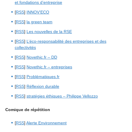
et fondations d’entreprise
[
RSS
]
INNOV‘ECO
[
RSS
]
la green team
[
RSS
]
Les nouvelles de la RSE
[
RSS
]
L’éco-responsabilité des entreprises et des
collectivités
[
RSS
]
Novethic.fr – DD
[
RSS
]
Novethic.fr – entreprises
[
RSS
]
Problématiques.fr
[
RSS
]
Réflexion durable
[
RSS
]
stratégies éthiques – Philippe Vellozzo
Comique de répétition
[
RSS
]
Alerte Environnement