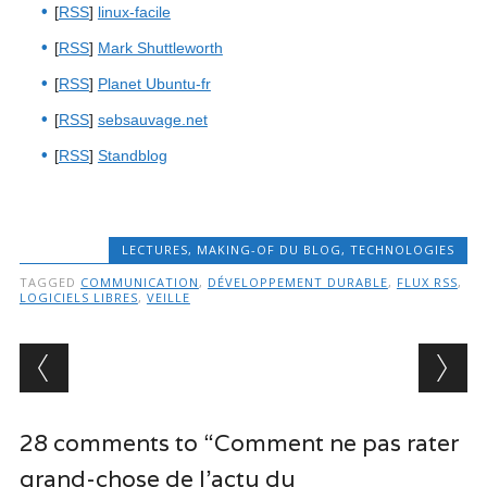
[
RSS
]
linux-facile
[
RSS
]
Mark Shuttleworth
[
RSS
]
Planet Ubuntu-fr
[
RSS
]
sebsauvage.net
[
RSS
]
Standblog
LECTURES
,
MAKING-OF DU BLOG
,
TECHNOLOGIES
TAGGED
COMMUNICATION
,
DÉVELOPPEMENT DURABLE
,
FLUX RSS
,
LOGICIELS LIBRES
,
VEILLE
Post navigation
28 comments to “Comment ne pas rater
grand-chose de l’actu du