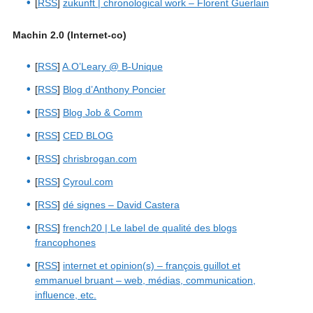
[
RSS
]
zukunft | chronological work – Florent Guerlain
Machin 2.0 (Internet-co)
[
RSS
]
A.O’Leary @ B-Unique
[
RSS
]
Blog d’Anthony Poncier
[
RSS
]
Blog Job & Comm
[
RSS
]
CED BLOG
[
RSS
]
chrisbrogan.com
[
RSS
]
Cyroul.com
[
RSS
]
dé signes – David Castera
[
RSS
]
french20 | Le label de qualité des blogs
francophones
[
RSS
]
internet et opinion(s) – françois guillot et
emmanuel bruant – web, médias, communication,
influence, etc.