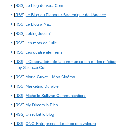
[
RSS
]
Le blog de VedaCom
[
RSS
]
Le Blog du Planneur Stratégique de l’Agence
[
RSS
]
Le blog à Max
[
RSS
]
Leblogdecom’
[
RSS
]
Les mots de Julie
[
RSS
]
Les quatre éléments
[
RSS
]
L’Observatoire de la communication et des médias
– by SciencesCom
[
RSS
]
Marie Guyot – Mon Cinéma
[
RSS
]
Marketing Durable
[
RSS
]
Michelle Sullivan Communications
[
RSS
]
My Dircom is Rich
[
RSS
]
On refait le blog
[
RSS
]
ONG-Entreprises : Le choc des valeurs