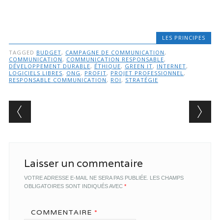
LES PRINCIPES
TAGGED
BUDGET
,
CAMPAGNE DE COMMUNICATION
,
COMMUNICATION
,
COMMUNICATION RESPONSABLE
,
DÉVELOPPEMENT DURABLE
,
ÉTHIQUE
,
GREEN IT
,
INTERNET
,
LOGICIELS LIBRES
,
ONG
,
PROFIT
,
PROJET PROFESSIONNEL
,
RESPONSABLE COMMUNICATION
,
ROI
,
STRATÉGIE
Post navigation
Laisser un commentaire
VOTRE ADRESSE E-MAIL NE SERA PAS PUBLIÉE.
LES CHAMPS
OBLIGATOIRES SONT INDIQUÉS AVEC
*
COMMENTAIRE
*