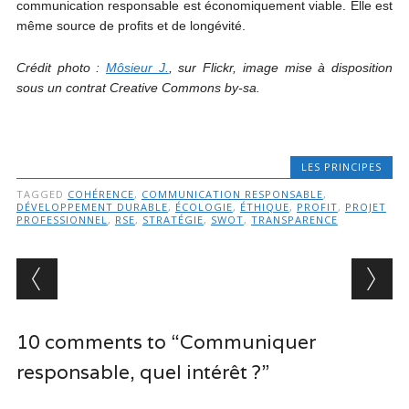
communication responsable est économiquement viable. Elle est
même source de profits et de longévité.
Crédit photo :
Môsieur J.
, sur Flickr, image mise à disposition
sous un contrat Creative Commons by-sa.
LES PRINCIPES
TAGGED
COHÉRENCE
,
COMMUNICATION RESPONSABLE
,
DÉVELOPPEMENT DURABLE
,
ÉCOLOGIE
,
ÉTHIQUE
,
PROFIT
,
PROJET
PROFESSIONNEL
,
RSE
,
STRATÉGIE
,
SWOT
,
TRANSPARENCE
Post navigation
10 comments to “Communiquer
responsable, quel intérêt ?”