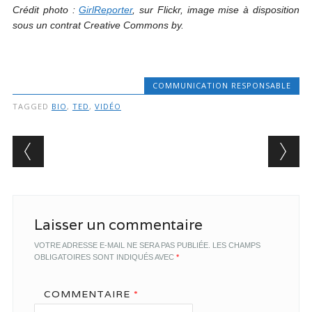
Crédit photo :
GirlReporter
, sur Flickr, image mise à disposition
sous un contrat Creative Commons by.
COMMUNICATION RESPONSABLE
TAGGED
BIO
,
TED
,
VIDÉO
Post navigation
Laisser un commentaire
VOTRE ADRESSE E-MAIL NE SERA PAS PUBLIÉE.
LES CHAMPS
OBLIGATOIRES SONT INDIQUÉS AVEC
*
COMMENTAIRE
*