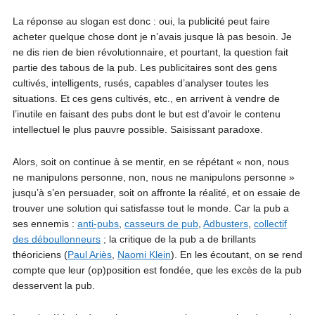
La réponse au slogan est donc : oui, la publicité peut faire
acheter quelque chose dont je n’avais jusque là pas besoin. Je
ne dis rien de bien révolutionnaire, et pourtant, la question fait
partie des tabous de la pub. Les publicitaires sont des gens
cultivés, intelligents, rusés, capables d’analyser toutes les
situations. Et ces gens cultivés, etc., en arrivent à vendre de
l’inutile en faisant des pubs dont le but est d’avoir le contenu
intellectuel le plus pauvre possible. Saisissant paradoxe.
Alors, soit on continue à se mentir, en se répétant « non, nous
ne manipulons personne, non, nous ne manipulons personne »
jusqu’à s’en persuader, soit on affronte la réalité, et on essaie de
trouver une solution qui satisfasse tout le monde. Car la pub a
ses ennemis :
anti-pubs
,
casseurs de pub
,
Adbusters
,
collectif
des déboullonneurs
; la critique de la pub a de brillants
théoriciens (
Paul Ariès
,
Naomi Klein
). En les écoutant, on se rend
compte que leur (op)position est fondée, que les excès de la pub
desservent la pub.