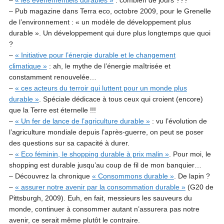
–
« les événementiels durables »
: combien de jours ???
– Pub magazine dans Terra eco, octobre 2009, pour le Grenelle
de l’environnement : « un modèle de développement plus
durable ». Un développement qui dure plus longtemps que quoi
?
–
« Initiative pour l’énergie durable et le changement
climatique »
: ah, le mythe de l’énergie maîtrisée et
constamment renouvelée…
–
« ces acteurs du terroir qui luttent pour un monde plus
durable »
. Spéciale dédicace à tous ceux qui croient (encore)
que la Terre est éternelle !!!
–
« Un fer de lance de l’agriculture durable »
: vu l’évolution de
l’agriculture mondiale depuis l’après-guerre, on peut se poser
des questions sur sa capacité à durer.
–
« Eco féminin, le shopping durable à prix malin »
. Pour moi, le
shopping est durable jusqu’au coup de fil de mon banquier…
– Découvrez la chronique
« Consommons durable »
. De lapin ?
–
« assurer notre avenir par la consommation durable »
(G20 de
Pittsburgh, 2009). Euh, en fait, messieurs les sauveurs du
monde, continuer à consommer autant n’assurera pas notre
avenir, ce serait même plutôt le contraire.