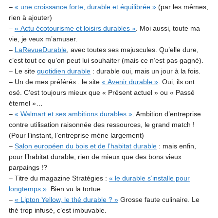
–
« une croissance forte, durable et équilibrée »
(par les mêmes,
rien à ajouter)
–
« Actu écotourisme et loisirs durables »
. Moi aussi, toute ma
vie, je veux m’amuser.
–
LaRevueDurable
, avec toutes ses majuscules. Qu’elle dure,
c’est tout ce qu’on peut lui souhaiter (mais ce n’est pas gagné).
– Le site
quotidien durable
: durable oui, mais un jour à la fois.
– Un de mes préférés : le site
« Avenir durable »
. Oui, ils ont
osé. C’est toujours mieux que « Présent actuel » ou « Passé
éternel »…
–
« Walmart et ses ambitions durables »
. Ambition d’entreprise
contre utilisation raisonnée des ressources, le grand match !
(Pour l’instant, l’entreprise mène largement)
–
Salon européen du bois et de l’habitat durable
: mais enfin,
pour l’habitat durable, rien de mieux que des bons vieux
parpaings !?
– Titre du magazine Stratégies :
« le durable s’installe pour
longtemps »
. Bien vu la tortue.
–
« Lipton Yellow, le thé durable ? »
Grosse faute culinaire. Le
thé trop infusé, c’est imbuvable.