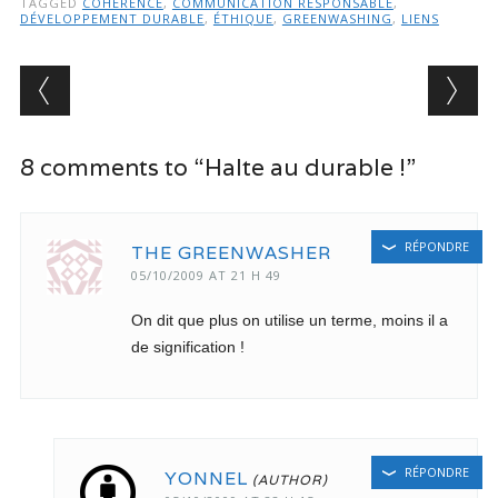
TAGGED
COHÉRENCE
,
COMMUNICATION RESPONSABLE
,
DÉVELOPPEMENT DURABLE
,
ÉTHIQUE
,
GREENWASHING
,
LIENS
Post navigation
8 comments to “Halte au durable !”
RÉPONDRE
THE GREENWASHER
05/10/2009 AT 21 H 49
On dit que plus on utilise un terme, moins il a
de signification !
RÉPONDRE
YONNEL