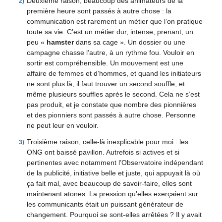
Deuxième raison, beaucoup des animateurs de la
première heure sont passés à autre chose : la
communication est rarement un métier que l’on pratique
toute sa vie. C’est un métier dur, intense, prenant, un
peu «
hamster
dans sa cage ». Un dossier ou une
campagne chasse l’autre, à un rythme fou. Vouloir en
sortir est compréhensible. Un mouvement est une
affaire de femmes et d’hommes, et quand les initiateurs
ne sont plus là, il faut trouver un second souffle, et
même plusieurs souffles après le second. Cela ne s’est
pas produit, et je constate que nombre des pionnières
et des pionniers sont passés à autre chose. Personne
ne peut leur en vouloir.
Troisième raison, celle-là inexplicable pour moi : les
ONG ont baissé pavillon. Autrefois si actives et si
pertinentes avec notamment l’Observatoire indépendant
de la publicité, initiative belle et juste, qui appuyait là où
ça fait mal, avec beaucoup de savoir-faire, elles sont
maintenant atones. La pression qu’elles exerçaient sur
les communicants était un puissant générateur de
changement. Pourquoi se sont-elles arrêtées ? Il y avait