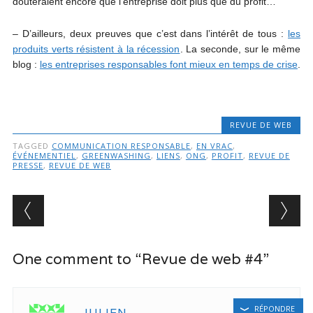
douteraient encore que l’entreprise doit plus que du profit…
– D’ailleurs, deux preuves que c’est dans l’intérêt de tous :
les
produits verts résistent à la récession
. La seconde, sur le même
blog :
les entreprises responsables font mieux en temps de crise
.
REVUE DE WEB
TAGGED
COMMUNICATION RESPONSABLE
,
EN VRAC
,
ÉVÉNEMENTIEL
,
GREENWASHING
,
LIENS
,
ONG
,
PROFIT
,
REVUE DE
PRESSE
,
REVUE DE WEB
Post navigation
One comment to “Revue de web #4”
RÉPONDRE
JULIEN