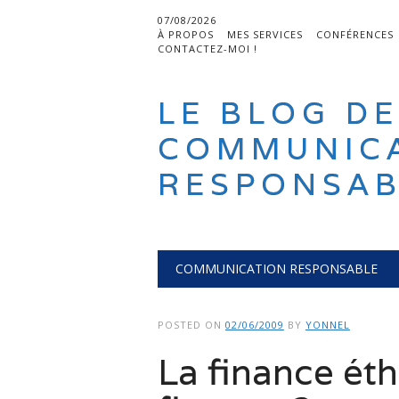
07/08/2026
À PROPOS
MES SERVICES
CONFÉRENCES
CONTACTEZ-MOI !
LE BLOG DE
COMMUNIC
RESPONSAB
Main menu
Skip
COMMUNICATION RESPONSABLE
to
content
POSTED ON
02/06/2009
BY
YONNEL
La finance éthi