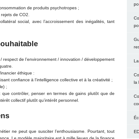
po
consommation de produits psychotropes ;
 rejets de CO2.
Co
latéral social, avec l’accroissement des inégalités, tant
po
Gu
ouhaitable
re
 respect de l’environnement / innovation / développement
La
 quatre.
inancier éthique :
Co
sant confiance à l’intelligence collective et à la créativité ;
la 
e) ;
ôt que contrôler, penser en termes de gains plutôt que de
Co
érêt collectif plutôt qu’intérêt personnel.
co
ens
Éc
tier ne peut que susciter l’enthousiasme. Pourtant, tout
ED
ance. Le modèle majoritaire est à mille lieues de la finance