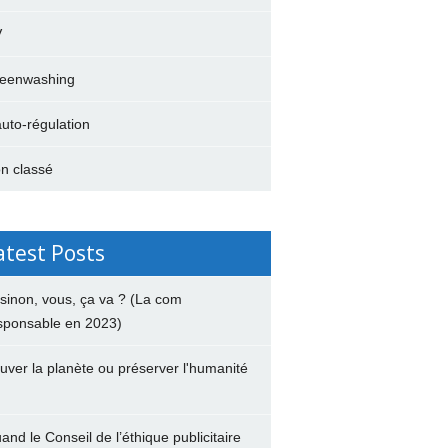
V
eenwashing
auto-régulation
n classé
atest Posts
 sinon, vous, ça va ? (La com
sponsable en 2023)
uver la planète ou préserver l'humanité
and le Conseil de l’éthique publicitaire