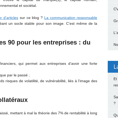
onnemental et sociétal.
C
r d’articles
sur ce blog ?
La communication responsable
Gr
créant un socle stable pour son image. C’est même de la
L'
es 90 pour les entreprises : du
No
nanciers, qui permet aux entreprises d’avoir une forte
L
que par le passé ;
Et
risques de volatilité, de vulnérabilité, liés à l’image des
re
Sa
llatéraux
?
issé, mettant à mal la théorie des 7% de rentabilité à long
Qu