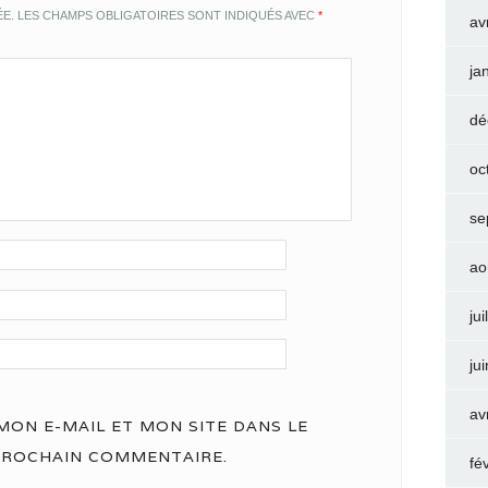
ÉE.
LES CHAMPS OBLIGATOIRES SONT INDIQUÉS AVEC
*
av
ja
dé
oc
se
ao
jui
ju
av
ON E-MAIL ET MON SITE DANS LE
PROCHAIN COMMENTAIRE.
fé