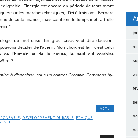
négligeable. Finergie est encore en période de tests avant
hiques sur les marchés classiques, d’ici à trois ans. Bernard
A
terme de cette finance, mais combien de temps mettra-t-elle
enir ?
ja
ymologie du mot crise. En grec, crisis veut dire décision.
ao
ouvons décider de l’avenir. Mon choix est fait, c’est celui
e de l’humain et de la nature, le seul qui combine
se
vôtre ?
av
 mise à disposition sous un contrat Creative Commons by-
fé
se
ACTU
ao
SPONSABLE
,
DÉVELOPPEMENT DURABLE
,
ÉTHIQUE
,
RENCE
no