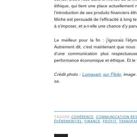
éthique, qui tient une place actuellement 
l’introduction de ses produits financiers ét
Miche est persuadé de l’efficacité à long 
à s’imposer, et a-t-elle une chance d’y parv
Le meilleur pour la fin : j’ignorais l’ét
Autrement dit, c’est maintenant que nous p
d’une communication plus respectueus
performance économique et éthique. Et le 
Crédit photo :
Lumaxart
,
sur Flickr
, image
sa.
TAGGED
COHÉRENCE
,
COMMUNICATION RE
ÉVÉNEMENTIEL
,
FINANCE
,
PROFIT
,
TRANSPA