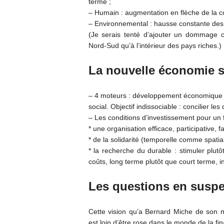
terme ;
– Humain : augmentation en flèche de la 
– Environnemental : hausse constante des
(Je serais tenté d’ajouter un dommage col
Nord-Sud qu’à l’intérieur des pays riches.)
La nouvelle économie s
– 4 moteurs : développement économique /
social. Objectif indissociable : concilier les
– Les conditions d’investissement pour un f
* une organisation efficace, participative, fai
* de la solidarité (temporelle comme spatial
* la recherche du durable : stimuler plut
coûts, long terme plutôt que court terme, int
Les questions en susp
Cette vision qu’a Bernard Miche de son mé
est loin d’être rose dans le monde de la fin