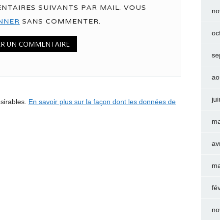
NTAIRES SUIVANTS PAR MAIL. VOUS
no
NNER
SANS COMMENTER.
oc
se
ao
ju
ésirables.
En savoir plus sur la façon dont les données de
ma
av
ma
fé
no