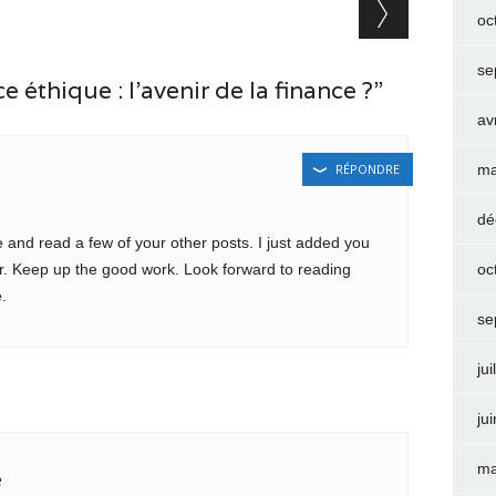
oc
se
éthique : l’avenir de la finance ?”
av
RÉPONDRE
ma
dé
 and read a few of your other posts. I just added you
 Keep up the good work. Look forward to reading
oc
.
se
jui
ju
ma
e