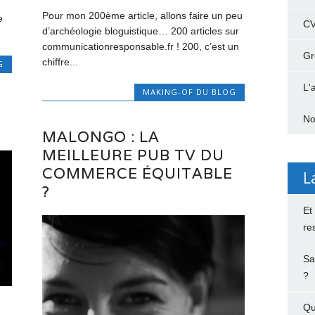
Pour mon 200ème article, allons faire un peu
e
C
d’archéologie bloguistique… 200 articles sur
communicationresponsable.fr ! 200, c’est un
Gr
chiffre...
G
L'
MAKING-OF DU BLOG
No
MALONGO : LA
MEILLEURE PUB TV DU
COMMERCE ÉQUITABLE
L
?
Et
re
Sa
?
Qu