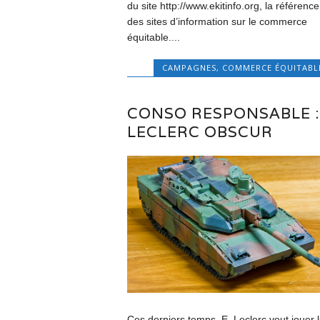
du site http://www.ekitinfo.org, la référence
des sites d’information sur le commerce
équitable....
CAMPAGNES
,
COMMERCE ÉQUITABL
CONSO RESPONSABLE :
LECLERC OBSCUR
Ces derniers temps, E. Leclerc veut jouer 