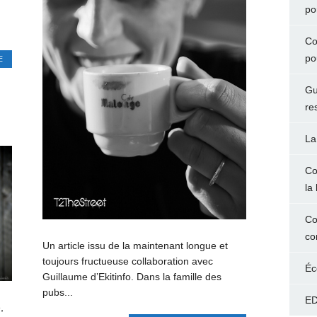
po
Co
po
E
Gu
E
re
La
Co
la 
Co
co
Un article issu de la maintenant longue et
toujours fructueuse collaboration avec
Éc
Guillaume d’Ekitinfo. Dans la famille des
pubs...
ED
,