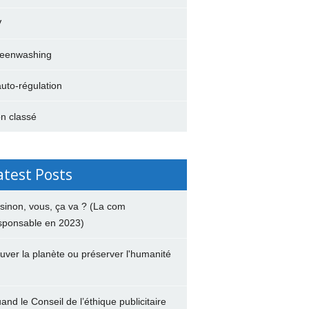
V
eenwashing
auto-régulation
n classé
atest Posts
 sinon, vous, ça va ? (La com
sponsable en 2023)
uver la planète ou préserver l'humanité
and le Conseil de l’éthique publicitaire