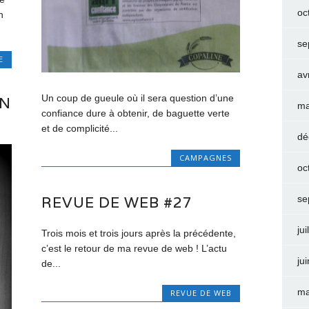
oc
n
se
E
av
Un coup de gueule où il sera question d’une
N
ma
confiance dure à obtenir, de baguette verte
et de complicité...
dé
CAMPAGNES
oc
REVUE DE WEB #27
se
jui
Trois mois et trois jours après la précédente,
c’est le retour de ma revue de web ! L’actu
ju
de...
ma
REVUE DE WEB