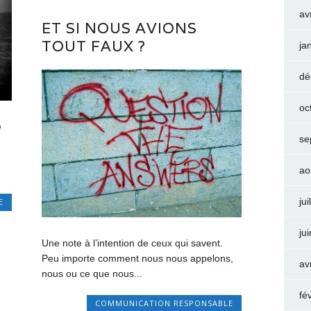
av
ET SI NOUS AVIONS
TOUT FAUX ?
ja
dé
oc
e
se
ao
jui
E
ju
Une note à l’intention de ceux qui savent.
Peu importe comment nous nous appelons,
av
nous ou ce que nous...
fé
COMMUNICATION RESPONSABLE