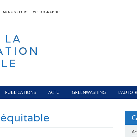
ANNONCEURS
WEBOGRAPHIE
 LA
ATION
LE
PUBLICATIONS
ACTU
GREENWASHING
L’AUTO-
équitable
C
Ac