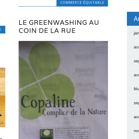
COMMERCE ÉQUITABLE
A
LE GREENWASHING AU
COIN DE LA RUE
E
ja
ao
se
av
fé
se
ao
no
le