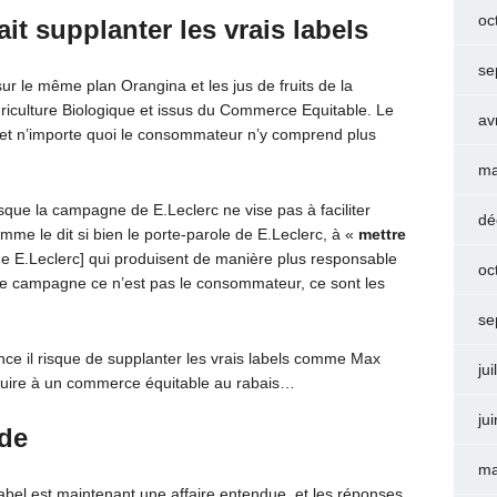
oc
it supplanter les vrais labels
se
r le même plan Orangina et les jus de fruits de la
Agriculture Biologique et issus du Commerce Equitable. Le
av
t et n’importe quoi le consommateur n’y comprend plus
ma
que la campagne de E.Leclerc ne vise pas à faciliter
dé
mme le dit si bien le porte-parole de E.Leclerc, à «
mettre
e E.Leclerc] qui produisent de manière plus responsable
oc
tte campagne ce n’est pas le consommateur, ce sont les
se
ance il risque de supplanter les vrais labels comme Max
jui
nduire à un commerce équitable au rabais…
ju
ide
ma
abel est maintenant une affaire entendue, et les réponses