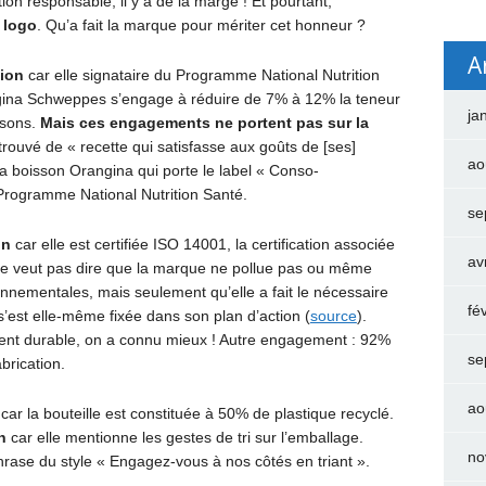
 responsable, il y a de la marge ! Et pourtant,
 logo
. Qu’a fait la marque pour mériter cet honneur ?
A
ion
car elle signataire du Programme National Nutrition
gina Schweppes s’engage à réduire de 7% à 12% la teneur
ja
ssons.
Mais ces engagements ne portent pas sur la
rouvé de « recette qui satisfasse aux goûts de [ses]
ao
 la boisson Orangina qui porte le label « Conso-
Programme National Nutrition Santé.
se
on
car elle est certifiée ISO 14001, la certification associée
av
 veut pas dire que la marque ne pollue pas ou même
onnementales, mais seulement qu’elle a fait le nécessaire
fé
e s’est elle-même fixée dans son plan d’action (
source
).
 durable, on a connu mieux ! Autre engagement : 92%
se
brication.
ao
car la bouteille est constituée à 50% de plastique recyclé.
n
car elle mentionne les gestes de tri sur l’emballage.
no
phrase du style « Engagez-vous à nos côtés en triant ».