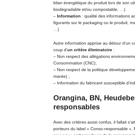
bilan énergétique du produit lors de son uti
biodégradable et/ou compostable, …)
–
Information
: qualité des informations a
figurants sur le packaging ou le produit, m
…)
Autre information apprise au détour d’un c
coup d’
un critère éliminatoire
:
– Non respect des allégations environnemen
Consommation (CNC);
– Non respect de la politique développemen
marée) ;
– Information du fabricant susceptible d’i
Orangina, BN, Heudeber
responsables
Avec des critères aussi confus, il fallait s
porteurs du label « Conso-responsable ». 