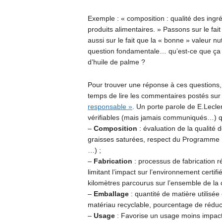
Exemple : « composition : qualité des ingr
produits alimentaires. » Passons sur le fait
aussi sur le fait que la « bonne » valeur nut
question fondamentale… qu’est-ce que ça 
d’huile de palme ?
Pour trouver une réponse à ces questions, il
temps de lire les commentaires postés sur l
responsable »
. Un porte parole de E.Lecler
vérifiables (mais jamais communiqués…) qui
–
Composition
: évaluation de la qualité
graisses saturées, respect du Programme Na
…) ;
–
Fabrication
: processus de fabrication r
limitant l’impact sur l’environnement certi
kilomètres parcourus sur l’ensemble de la 
–
Emballage
: quantité de matière utilisée
matériau recyclable, pourcentage de réduct
–
Usage
: Favorise un usage moins impact