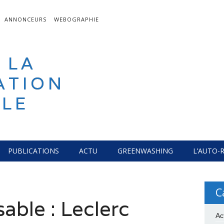
ANNONCEURS
WEBOGRAPHIE
 LA
ATION
LE
PUBLICATIONS
ACTU
GREENWASHING
L’AUTO-
C
able : Leclerc
Ac