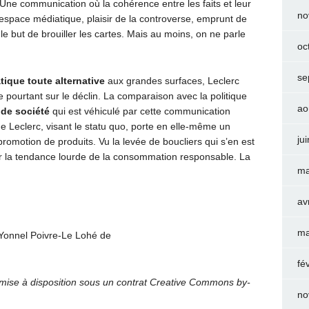
 Une communication où la cohérence entre les faits et leur
no
espace médiatique, plaisir de la controverse, emprunt de
e but de brouiller les cartes. Mais au moins, on ne parle
oc
se
tique toute alternative
aux grandes surfaces, Leclerc
pourtant sur le déclin. La comparaison avec la politique
ao
 de société
qui est véhiculé par cette communication
 Leclerc, visant le statu quo, porte en elle-même un
ju
romotion de produits. Vu la levée de boucliers qui s’en est
chir la tendance lourde de la consommation responsable. La
ma
av
ma
Yonnel Poivre-Le Lohé de
fé
mise à disposition sous un contrat Creative Commons by-
no