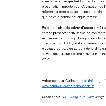
communication qui fait figure d’action
.
présentation importe peu. Occupation de l’
références propres à ses opposants, dans l
que de cela pendant quelque temps!
En tentant ainsi de
priver d’espace média
entend préserver cette forme de commerce 
est pertinente… puisqu’il s’agit d’
un choix
irresponsable. La façon de communiquer de
message qui va bien au-delà de la simple p
suivie, pas sûr que Leclerc arrive à inflé
vraie.
Article écrit par Guillaume d’
ekitinfo.org
et 
www.communicationresponsable.fr
.
Crédit photo :
LH_Wong, sur Flickr
, image 
sa.