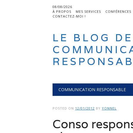
08/08/2026
À PROPOS
MES SERVICES
CONFÉRENCES
CONTACTEZ-MOI !
LE BLOG DE
COMMUNIC
RESPONSAB
Main menu
Skip
COMMUNICATION RESPONSABLE
to
content
POSTED ON
12/01/2012
BY
YONNEL
Conso respons