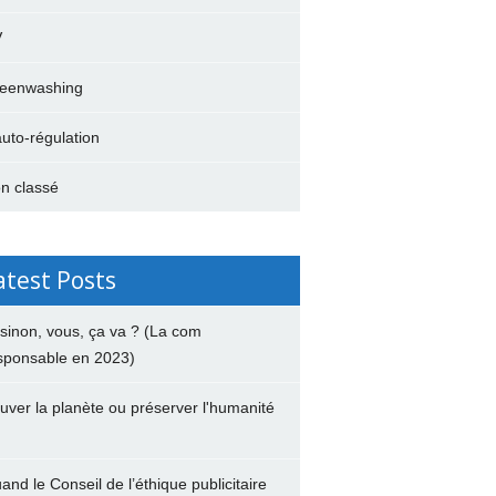
V
eenwashing
auto-régulation
n classé
atest Posts
 sinon, vous, ça va ? (La com
sponsable en 2023)
uver la planète ou préserver l'humanité
and le Conseil de l’éthique publicitaire