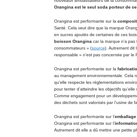
nouveaux ambassadeurs de la consommation
Orangina est le seul soda porteur de ce
Orangina est performante sur la
composit
Santé. Cela veut dire que la marque Oran
en sucres ajoutés de certaines de ces boi
boisson Orangina
car la marque n’a pas t
consommateurs » (
source
). Autrement dit
responsable » n’est pas concernée par le 
Orangina est performante sur la
fabricati
au management environnementale. Cela ne
qu’elle respecte les réglementations envir
pour tenter d’atteindre les objectifs qu’ell
Comme engagement pour un développement
des déchets sont valorisés par l’usine de fa
Orangina est performante sur l’
emballage
Orangina est performante sur l’
informatio
Autrement dit elle a dû mettre une petite 