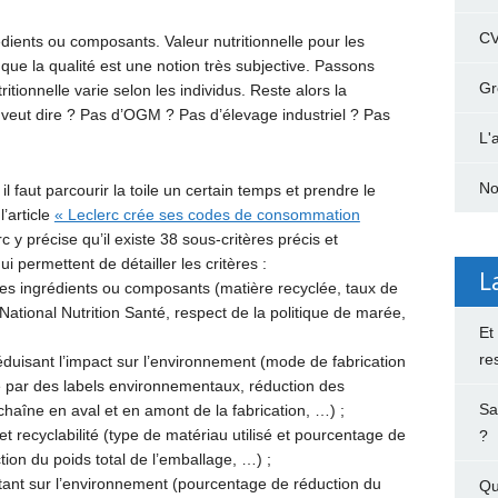
C
édients ou composants. Valeur nutritionnelle pour les
 que la qualité est une notion très subjective. Passons
Gr
ritionnelle varie selon les individus. Reste alors la
veut dire ? Pas d’OGM ? Pas d’élevage industriel ? Pas
L'
No
 faut parcourir la toile un certain temps et prendre le
’article
« Leclerc crée ses codes de consommation
c y précise qu’il existe 38 sous-critères précis et
 permettent de détailler les critères :
L
 des ingrédients ou composants (matière recyclée, taux de
tional Nutrition Santé, respect de la politique de marée,
Et
re
éduisant l’impact sur l’environnement (mode de fabrication
fié par des labels environnementaux, réduction des
Sa
chaîne en aval et en amont de la fabrication, …) ;
 et recyclabilité (type de matériau utilisé et pourcentage de
?
ion du poids total de l’emballage, …) ;
ant sur l’environnement (pourcentage de réduction du
Qu