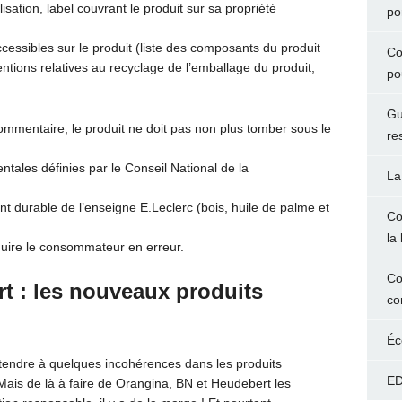
lisation, label couvrant le produit sur sa propriété
po
ccessibles sur le produit (liste des composants du produit
Co
entions relatives au recyclage de l’emballage du produit,
po
Gu
ommentaire, le produit ne doit pas non plus tomber sous le
re
tales définies par le Conseil National de la
La
t durable de l’enseigne E.Leclerc (bois, huile de palme et
Co
la 
nduire le consommateur en erreur.
Co
t : les nouveaux produits
co
Éc
’attendre à quelques incohérences dans les produits
ED
Mais de là à faire de Orangina, BN et Heudebert les