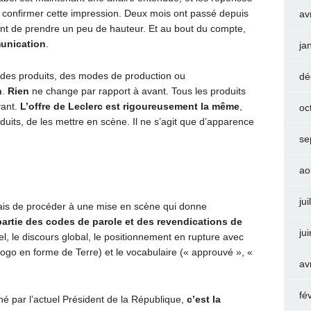
e confirmer cette impression. Deux mois ont passé depuis
av
ent de prendre un peu de hauteur. Et au bout du compte,
munication
.
ja
des produits, des modes de production ou
dé
n
.
Rien
ne change par rapport à avant. Tous les produits
vant.
L’offre de Leclerc est rigoureusement la même
,
oc
duits, de les mettre en scène. Il ne s’agit que d’apparence
se
ao
jui
mais de procéder à une mise en scène qui donne
artie des codes de parole et des revendications de
ju
bel, le discours global, le positionnement en rupture avec
logo en forme de Terre) et le vocabulaire (« approuvé », «
av
fé
né par l’actuel Président de la République,
c’est la