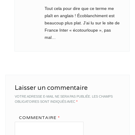
Tout cela pour dire que ce terme me
plaît en anglais ! Écoblanchiment est
beaucoup plus plat. J’ai lu sur le site de
France Inter « écotourloupe », pas
mal…
Laisser un commentaire
VOTRE ADRESSE E-MAIL NE SERA PAS PUBLIÉE.
LES CHAMPS
OBLIGATOIRES SONT INDIQUÉS AVEC
*
COMMENTAIRE
*