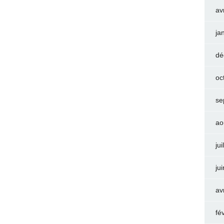
av
ja
dé
oc
se
ao
jui
ju
av
fé