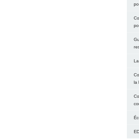
po
Co
po
Gu
re
La
Co
la 
Co
co
Éc
ED