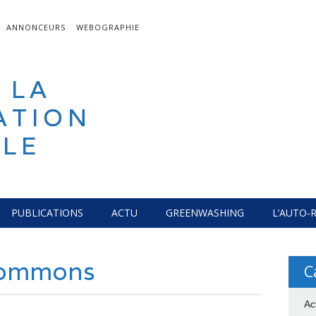
ANNONCEURS
WEBOGRAPHIE
 LA
ATION
LE
PUBLICATIONS
ACTU
GREENWASHING
L’AUTO-
Commons
C
Ac