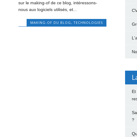
sur le making-of de ce blog, intéressons-
nous aux logiciels utilisés, et...
C
MAKING-OF DU BLOG
,
TECHNOLOGIES
Gr
L'
No
L
Et
re
Sa
?
Qu