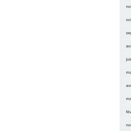
no
oc
se
ao
ju
ma
av
ma
fé
no