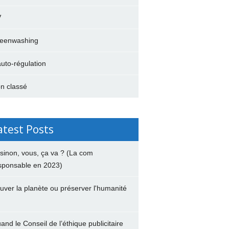
V
eenwashing
auto-régulation
n classé
atest Posts
 sinon, vous, ça va ? (La com
sponsable en 2023)
uver la planète ou préserver l'humanité
and le Conseil de l’éthique publicitaire