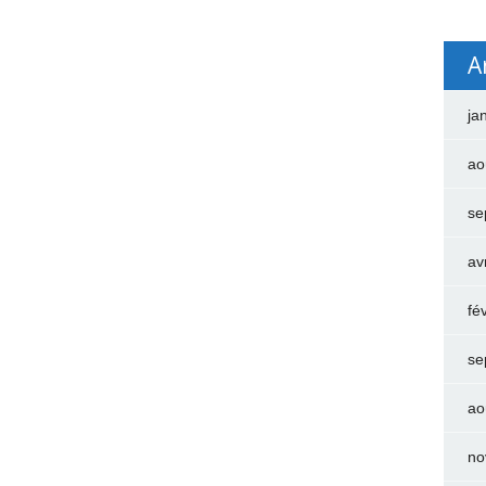
A
ja
ao
se
av
fé
se
ao
no