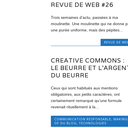
REVUE DE WEB #26
Trois semaines d’actu, passées à ma
moulinette. Une moulinette qui ne donne 
une purée uniforme, mais des pépites...
REVUE DE WE
CREATIVE COMMONS :
LE BEURRE ET L’ARGEN
DU BEURRE
Ceux qui sont habitués aux mentions
obligatoires, aux petits caractères, ont
certainement remarqué qu’une formule
revenait rituellement à la...
COMMUNICATION RESPONSABLE
,
MAKING
OF DU BLOG
,
TECHNOLOGIES