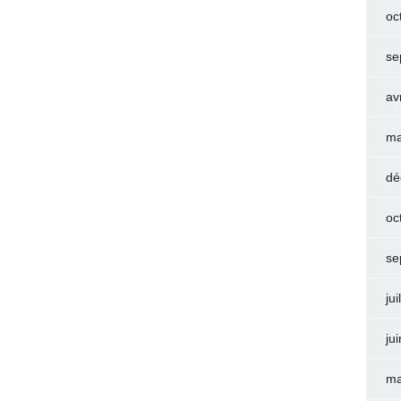
oc
se
av
ma
dé
oc
se
jui
ju
ma