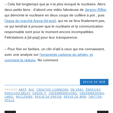
– Cela fait longtemps que je n’ai plus évoqué le nucléaire. Alors
deux petits liens : d’abord une vidéo fabuleuse de
Jeremy Rifkin
qui démonte le nucléaire en deux coups de cuillère à pot ; puis
l’issue du marché Areva-[id-pop]
, qui ne se fera finalement pas,
ce qui tendrait à prouver que le nucléaire et la communication
responsable sont pour le moment encore incompatibles.
Félicitations à [id-pop] pour leur transparence.
– Pour finir en fanfare, un clin d’œil à ceux qui me connaissent,
avec une analyse sur
l’empreinte carbone du whisky, et
comment la réduire
. No comment.
REVUE DE WEB
TAGGED
ARPP
,
BIO
,
CREATIVE COMMONS
,
EN VRAC
,
ÉNERGIES
RENOUVELABLES
,
GREEN IT
,
GREENBRANCHING
,
GREENWASHING
,
LABEL
,
NUCLÉAIRE
,
REVUE DE PRESSE
,
REVUE DE WEB
,
TWITTER
,
VEILLE