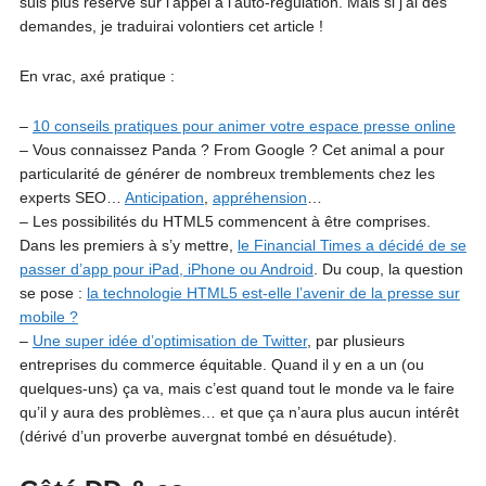
suis plus réservé sur l’appel à l’auto-régulation. Mais si j’ai des
demandes, je traduirai volontiers cet article !
En vrac, axé pratique :
–
10 conseils pratiques pour animer votre espace presse online
– Vous connaissez Panda ? From Google ? Cet animal a pour
particularité de générer de nombreux tremblements chez les
experts SEO…
Anticipation
,
appréhension
…
– Les possibilités du HTML5 commencent à être comprises.
Dans les premiers à s’y mettre,
le Financial Times a décidé de se
passer d’app pour iPad, iPhone ou Android
. Du coup, la question
se pose :
la technologie HTML5 est-elle l’avenir de la presse sur
mobile ?
–
Une super idée d’optimisation de Twitter
, par plusieurs
entreprises du commerce équitable. Quand il y en a un (ou
quelques-uns) ça va, mais c’est quand tout le monde va le faire
qu’il y aura des problèmes… et que ça n’aura plus aucun intérêt
(dérivé d’un proverbe auvergnat tombé en désuétude).