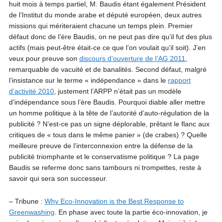
huit mois à temps partiel, M. Baudis étant également Président
de l’Institut du monde arabe et député européen, deux autres
missions qui mériteraient chacune un temps plein. Premier
défaut donc de l’ère Baudis, on ne peut pas dire qu’il fut des plus
actifs (mais peut-être était-ce ce que l’on voulait qu’il soit). J’en
veux pour preuve son
discours d’ouverture de l’AG 2011
,
remarquable de vacuité et de banalités. Second défaut, malgré
l’insistance sur le terme « indépendance » dans le
rapport
d’activité 2010
, justement l’ARPP n’était pas un modèle
d’indépendance sous l’ère Baudis. Pourquoi diable aller mettre
un homme politique à la tête de l’autorité d’auto-régulation de la
publicité ? N’est-ce pas un signe déplorable, prêtant le flanc aux
critiques de « tous dans le même panier » (de crabes) ? Quelle
meilleure preuve de l’interconnexion entre la défense de la
publicité triomphante et le conservatisme politique ? La page
Baudis se referme donc sans tambours ni trompettes, reste à
savoir qui sera son successeur.
– Tribune :
Why Eco-Innovation is the Best Response to
Greenwashing
. En phase avec toute la partie éco-innovation, je