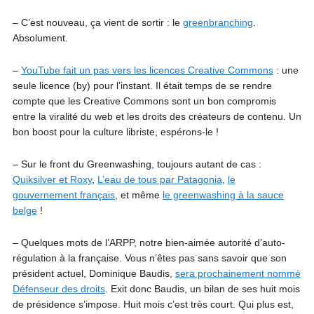
– C’est nouveau, ça vient de sortir : le
greenbranching
.
Absolument.
–
YouTube fait un pas vers les licences Creative Commons
: une
seule licence (by) pour l’instant. Il était temps de se rendre
compte que les Creative Commons sont un bon compromis
entre la viralité du web et les droits des créateurs de contenu. Un
bon boost pour la culture libriste, espérons-le !
– Sur le front du Greenwashing, toujours autant de cas :
Quiksilver et Roxy
,
L’eau de tous par Patagonia
,
le
gouvernement français
, et même
le greenwashing à la sauce
belge
!
– Quelques mots de l’ARPP, notre bien-aimée autorité d’auto-
régulation à la française. Vous n’êtes pas sans savoir que son
président actuel, Dominique Baudis,
sera prochainement nommé
Défenseur des droits
. Exit donc Baudis, un bilan de ses huit mois
de présidence s’impose. Huit mois c’est très court. Qui plus est,