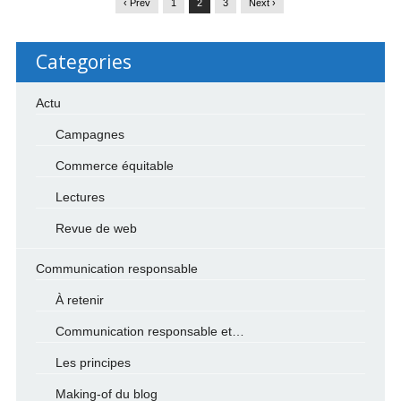
‹ Prev
1
2
3
Next ›
Categories
Actu
Campagnes
Commerce équitable
Lectures
Revue de web
Communication responsable
À retenir
Communication responsable et…
Les principes
Making-of du blog