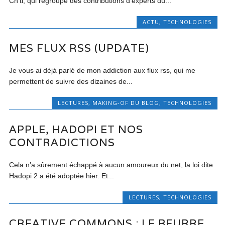
Ch’ti, qui regroupe des contributions d’experts du...
ACTU
,
TECHNOLOGIES
MES FLUX RSS (UPDATE)
Je vous ai déjà parlé de mon addiction aux flux rss, qui me
permettent de suivre des dizaines de...
LECTURES
,
MAKING-OF DU BLOG
,
TECHNOLOGIES
APPLE, HADOPI ET NOS
CONTRADICTIONS
Cela n’a sûrement échappé à aucun amoureux du net, la loi dite
Hadopi 2 a été adoptée hier. Et...
LECTURES
,
TECHNOLOGIES
CREATIVE COMMONS : LE BEURRE