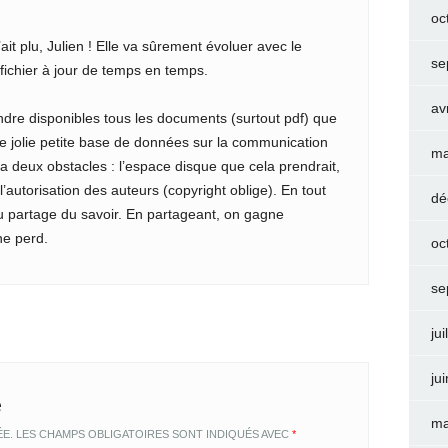
oc
ait plu, Julien ! Elle va sûrement évoluer avec le
se
 fichier à jour de temps en temps.
av
ndre disponibles tous les documents (surtout pdf) que
 une jolie petite base de données sur la communication
ma
 a deux obstacles : l’espace disque que cela prendrait,
 l’autorisation des auteurs (copyright oblige). En tout
dé
du partage du savoir. En partageant, on gagne
ne perd.
oc
se
jui
ju
e
ma
ÉE.
LES CHAMPS OBLIGATOIRES SONT INDIQUÉS AVEC
*