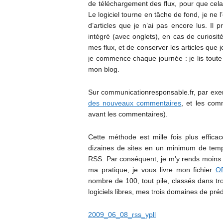
de téléchargement des flux, pour que cel
Le logiciel tourne en tâche de fond, je ne 
d’articles que je n’ai pas encore lus. Il 
intégré (avec onglets), en cas de curiosit
mes flux, et de conserver les articles que j
je commence chaque journée : je lis toute l
mon blog.
Sur communicationresponsable.fr, par ex
des nouveaux commentaires
, et les comm
avant les commentaires).
Cette méthode est mille fois plus effica
dizaines de sites en un minimum de temps
RSS. Par conséquent, je m’y rends moins s
ma pratique, je vous livre mon fichier
O
nombre de 100, tout pile, classés dans tr
logiciels libres, mes trois domaines de préd
2009_06_08_rss_ypll