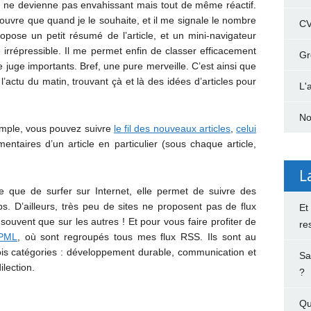
a ne devienne pas envahissant mais tout de même réactif.
l’ouvre que quand je le souhaite, et il me signale le nombre
C
propose un petit résumé de l’article, et un mini-navigateur
é irrépressible. Il me permet enfin de classer efficacement
Gr
e juge importants. Bref, une pure merveille. C’est ainsi que
’actu du matin, trouvant çà et là des idées d’articles pour
L'
No
emple, vous pouvez suivre
le fil des nouveaux articles
,
celui
entaires d’un article en particulier (sous chaque article,
L
ce que de surfer sur Internet, elle permet de suivre des
. D’ailleurs, très peu de sites ne proposent pas de flux
Et
ouvent que sur les autres ! Et pour vous faire profiter de
re
PML
, où sont regroupés tous mes flux RSS. Ils sont au
ois catégories : développement durable, communication et
Sa
ilection.
?
Qu