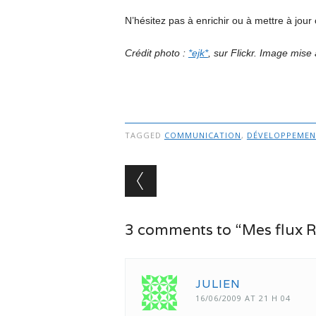
N’hésitez pas à enrichir ou à mettre à jour 
Crédit photo :
*ejk*
, sur Flickr. Image mis
TAGGED
COMMUNICATION
,
DÉVELOPPEMEN
Post navigation
3 comments to “Mes flux 
JULIEN
16/06/2009 AT 21 H 04