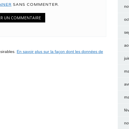
NNER
SANS COMMENTER.
no
oc
se
ao
ésirables.
En savoir plus sur la façon dont les données de
ju
ma
av
ma
fé
no