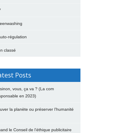
V
eenwashing
auto-régulation
n classé
atest Posts
 sinon, vous, ça va ? (La com
sponsable en 2023)
uver la planète ou préserver l'humanité
and le Conseil de l’éthique publicitaire