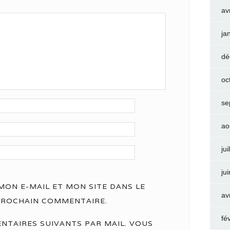
av
ja
dé
oc
se
ao
jui
ju
ON E-MAIL ET MON SITE DANS LE
av
PROCHAIN COMMENTAIRE.
fé
NTAIRES SUIVANTS PAR MAIL. VOUS