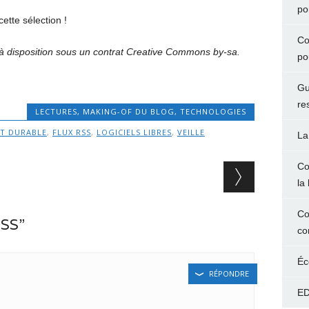
po
cette sélection !
Co
e à disposition sous un contrat Creative Commons by-sa.
po
Gu
re
LECTURES
,
MAKING-OF DU BLOG
,
TECHNOLOGIES
T DURABLE
,
FLUX RSS
,
LOGICIELS LIBRES
,
VEILLE
La
Co
la 
Co
RSS”
co
Éc
RÉPONDRE
ED