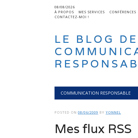
08/08/2026
À PROPOS
MES SERVICES
CONFÉRENCES
CONTACTEZ-MOI !
LE BLOG DE
COMMUNIC
RESPONSAB
Main menu
Skip
COMMUNICATION RESPONSABLE
to
content
POSTED ON
08/06/2009
BY
YONNEL
Mes flux RSS