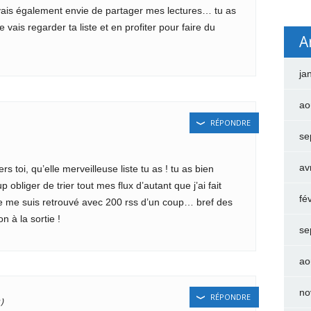
avais également envie de partager mes lectures… tu as
vais regarder ta liste et en profiter pour faire du
A
ja
ao
RÉPONDRE
se
av
 toi, qu’elle merveilleuse liste tu as ! tu as bien
bliger de trier tout mes flux d’autant que j’ai fait
fé
 je me suis retrouvé avec 200 rss d’un coup… bref des
 à la sortie !
se
ao
no
RÉPONDRE