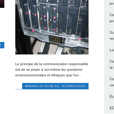
po
Co
po
Gu
re
S
La
Co
Le principe de la communication responsable
la 
est de se poser à soi-même les questions
environnementales et éthiques que l’on...
Co
co
MAKING-OF DU BLOG
,
TECHNOLOGIES
Éc
ED