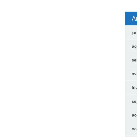
A
ja
ao
se
av
fé
se
ao
no