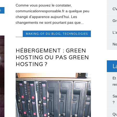
Comme vous pouvez le constater,
C
G
communicationresponsable.fr a quelque peu
changé d’apparence aujourd’hui. Les
Gr
changements ne sont pourtant pas que...
L'
MAKING-OF DU BLOG
,
TECHNOLOGIES
No
HÉBERGEMENT : GREEN
HOSTING OU PAS GREEN
HOSTING ?
L
Et
re
Sa
?
Qu