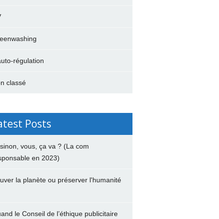
V
eenwashing
auto-régulation
n classé
atest Posts
 sinon, vous, ça va ? (La com
sponsable en 2023)
uver la planète ou préserver l'humanité
and le Conseil de l’éthique publicitaire