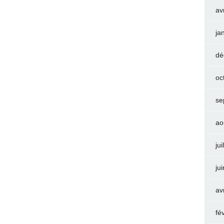
av
ja
dé
oc
se
ao
jui
ju
av
fé