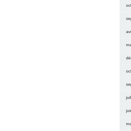
oc
se
av
ma
dé
oc
se
jui
ju
ma