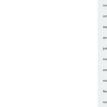
no
oc
se
ao
ju
ma
av
ma
fé
no