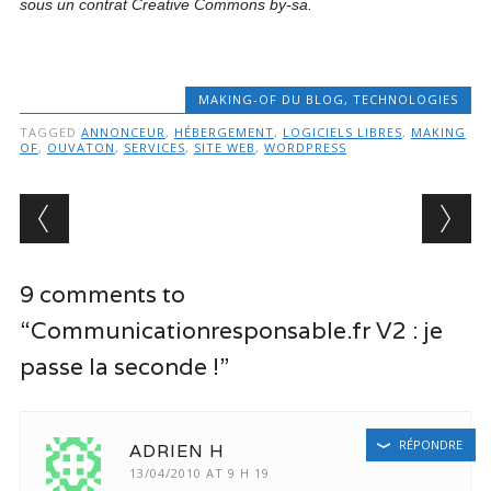
sous un contrat Creative Commons by-sa.
MAKING-OF DU BLOG
,
TECHNOLOGIES
TAGGED
ANNONCEUR
,
HÉBERGEMENT
,
LOGICIELS LIBRES
,
MAKING
OF
,
OUVATON
,
SERVICES
,
SITE WEB
,
WORDPRESS
Post navigation
9 comments to
“Communicationresponsable.fr V2 : je
passe la seconde !”
RÉPONDRE
ADRIEN H
13/04/2010 AT 9 H 19