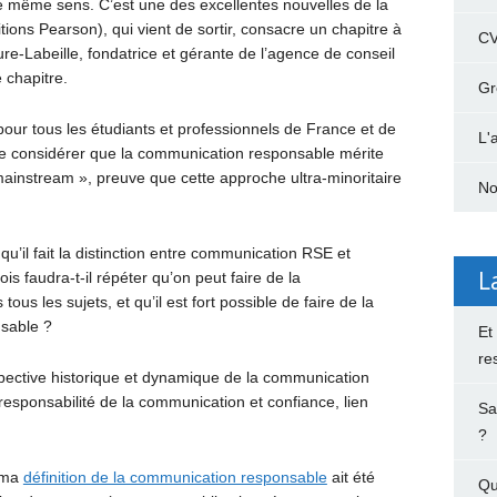
le même sens. C’est une des excellentes nouvelles de la
ions Pearson), qui vient de sortir, consacre un chapitre à
C
e-Labeille, fondatrice et gérante de l’agence de conseil
 chapitre.
Gr
our tous les étudiants et professionnels de France et de
L'
 de considérer que la communication responsable mérite
ainstream », preuve que cette approche ultra-minoritaire
No
qu’il fait la distinction entre communication RSE et
L
 faudra-t-il répéter qu’on peut faire de la
s les sujets, et qu’il est fort possible de faire de la
sable ?
Et
re
pective historique et dynamique de la communication
 responsabilité de la communication et confiance, lien
Sa
?
e ma
définition de la communication responsable
ait été
Qu