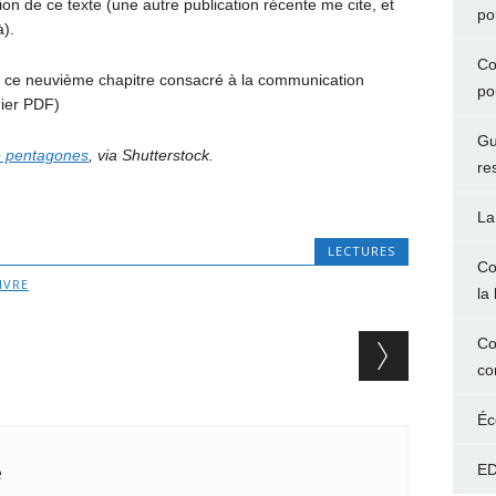
sion de ce texte (une autre publication récente me cite, et
po
à).
Co
e ce neuvième chapitre consacré à la communication
po
hier PDF)
Gu
e pentagones
, via Shutterstock.
re
La
LECTURES
Co
IVRE
la 
Co
co
Éc
e
ED