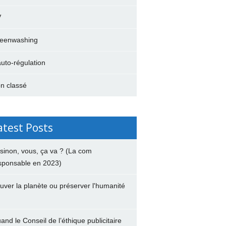
V
eenwashing
auto-régulation
n classé
atest Posts
 sinon, vous, ça va ? (La com
sponsable en 2023)
uver la planète ou préserver l'humanité
and le Conseil de l’éthique publicitaire