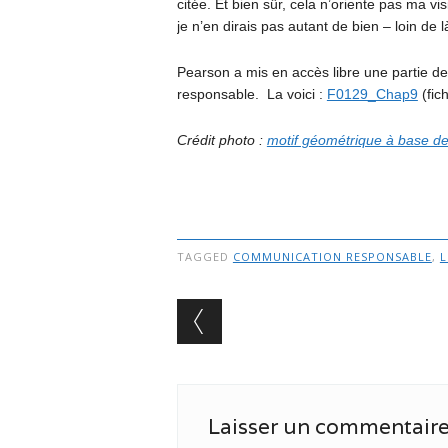
citée. Et bien sûr, cela n’oriente pas ma vi
je n’en dirais pas autant de bien – loin de l
Pearson a mis en accès libre une partie d
responsable. La voici :
F0129_Chap9
(fic
Crédit photo :
motif géométrique à base d
TAGGED
COMMUNICATION RESPONSABLE
,
L
Post navigation
Laisser un commentair