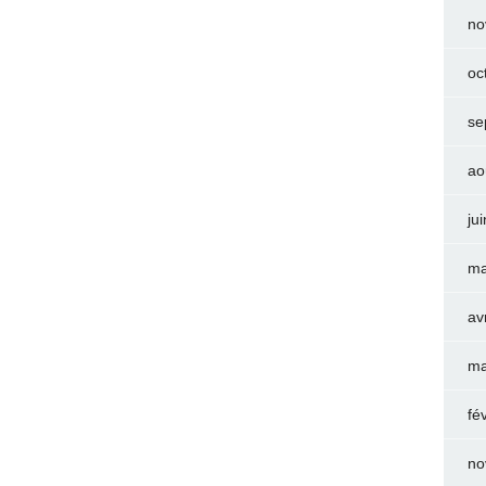
no
oc
se
ao
ju
ma
av
ma
fé
no