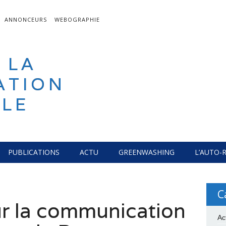
ANNONCEURS
WEBOGRAPHIE
 LA
ATION
LE
PUBLICATIONS
ACTU
GREENWASHING
L’AUTO-
C
ur la communication
Ac