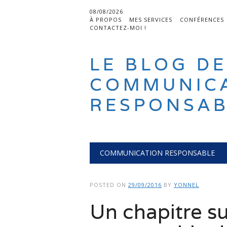
08/08/2026
À PROPOS
MES SERVICES
CONFÉRENCES
CONTACTEZ-MOI !
LE BLOG DE
COMMUNIC
RESPONSAB
Main menu
Skip
COMMUNICATION RESPONSABLE
to
content
POSTED ON
29/09/2016
BY
YONNEL
Un chapitre s