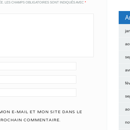
ÉE.
LES CHAMPS OBLIGATOIRES SONT INDIQUÉS AVEC
*
A
ja
ao
se
av
fé
se
ao
ON E-MAIL ET MON SITE DANS LE
PROCHAIN COMMENTAIRE.
no