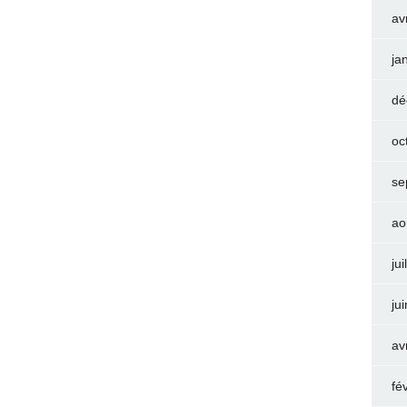
av
ja
dé
oc
se
ao
jui
ju
av
fé