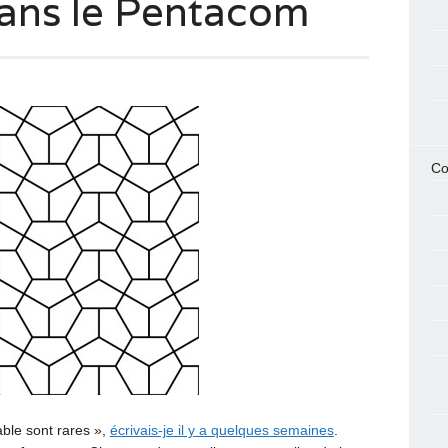
ans le Pentacom
Co
able sont rares »,
écrivais-je il y a quelques semaines
.