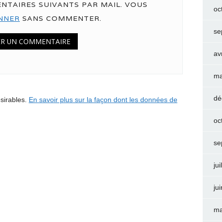
NTAIRES SUIVANTS PAR MAIL. VOUS
oc
NNER
SANS COMMENTER.
se
av
ma
dé
ésirables.
En savoir plus sur la façon dont les données de
oc
se
jui
ju
ma