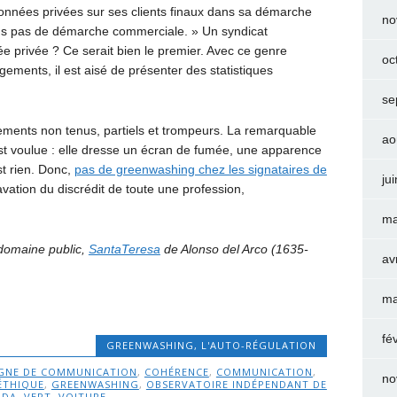
données privées sur ses clients finaux dans sa démarche
no
ns pas de démarche commerciale. » Un syndicat
e privée ? Ce serait bien le premier. Avec ce genre
oc
ents, il est aisé de présenter des statistiques
se
ements non tenus, partiels et trompeurs. La remarquable
ao
st voulue : elle dresse un écran de fumée, une apparence
st rien. Donc,
pas de greenwashing chez les signataires de
ju
vation du discrédit de toute une profession,
ma
 domaine public,
SantaTeresa
de Alonso del Arco (1635-
av
ma
fé
GREENWASHING
,
L'AUTO-RÉGULATION
GNE DE COMMUNICATION
,
COHÉRENCE
,
COMMUNICATION
,
no
ÉTHIQUE
,
GREENWASHING
,
OBSERVATOIRE INDÉPENDANT DE
UDA
,
VERT
,
VOITURE