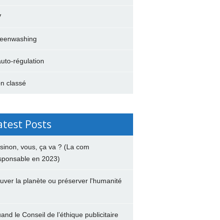
V
eenwashing
auto-régulation
n classé
atest Posts
 sinon, vous, ça va ? (La com
sponsable en 2023)
uver la planète ou préserver l'humanité
and le Conseil de l’éthique publicitaire