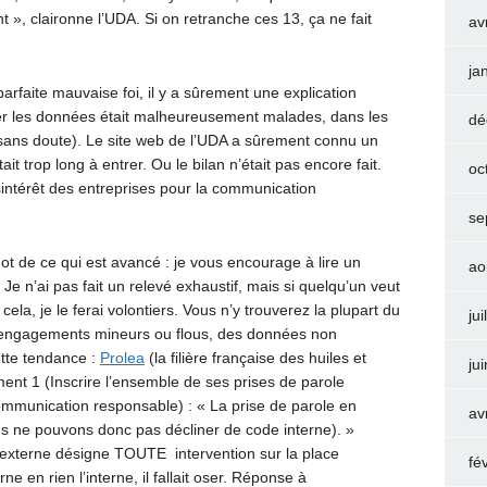
 », claironne l’UDA. Si on retranche ces 13, ça ne fait
av
ja
parfaite mauvaise foi, il y a sûrement une explication
rter les données était malheureusement malades, dans les
dé
e, sans doute). Le site web de l’UDA a sûrement connu un
t trop long à entrer. Ou le bilan n’était pas encore fait.
oc
sintérêt des entreprises pour la communication
se
t de ce qui est avancé : je vous encourage à lire un
ao
’ai pas fait un relevé exhaustif, mais si quelqu’un veut
la, je le ferai volontiers. Vous n’y trouverez la plupart du
jui
 engagements mineurs ou flous, des données non
ette tendance :
Prolea
(la filière française des huiles et
ju
ent 1 (Inscrire l’ensemble de ses prises de parole
mmunication responsable) : « La prise de parole en
av
 ne pouvons donc pas décliner de code interne). »
e externe désigne TOUTE intervention sur la place
fé
 en rien l’interne, il fallait oser. Réponse à