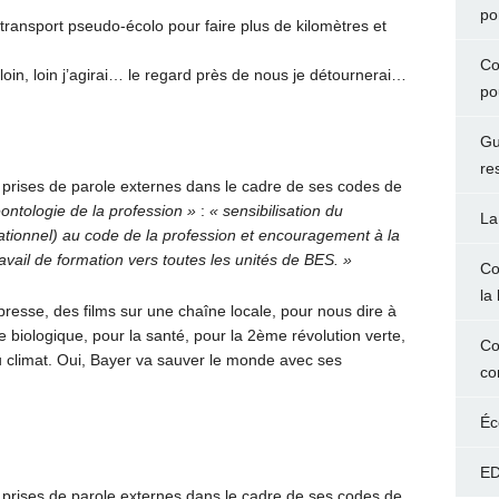
po
ransport pseudo-écolo pour faire plus de kilomètres et
Co
 loin, loin j’agirai… le regard près de nous je détournerai…
po
Gu
re
 prises de parole externes dans le cadre de ses codes de
ntologie de la profession »
:
« sensibilisation du
La
ionnel) au code de la profession et encouragement à la
ravail de formation vers toutes les unités de BES. »
Co
la 
n presse, des films sur une chaîne locale, pour nous dire à
re biologique, pour la santé, pour la 2ème révolution verte,
Co
u climat. Oui, Bayer va sauver le monde avec ses
co
Éc
ED
 prises de parole externes dans le cadre de ses codes de