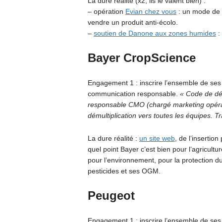
La dure réalité (x2, ils le valent bien) :
– opération
Evian chez vous
: un mode de t
vendre un produit anti-écolo.
–
soutien de Danone aux zones humides
:
Bayer CropScience
Engagement 1 : inscrire l’ensemble de ses
communication responsable.
« Code de déo
responsable CMO (chargé marketing opérat
démultiplication vers toutes les équipes. T
La dure réalité :
un site web
, de l’insertio
quel point Bayer c’est bien pour l’agricultu
pour l’environnement, pour la protection d
pesticides et ses OGM.
Peugeot
Engagement 1 : inscrire l’ensemble de ses