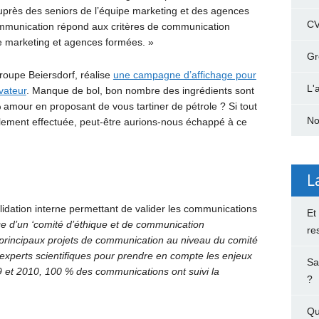
auprès des seniors de l’équipe marketing et des agences
C
ommunication répond aux critères de communication
e marketing et agences formées. »
Gr
roupe Beiersdorf, réalise
une campagne d’affichage pour
L'
vateur
. Manque de bol, bon nombre des ingrédients sont
 amour en proposant de vous tartiner de pétrole ? Si tout
No
ellement effectuée, peut-être aurions-nous échappé à ce
L
dation interne permettant de valider les communications
Et
ce d’un ‘comité d’éthique et de communication
re
s principaux projets de communication au niveau du comité
d’experts scientifiques pour prendre en compte les enjeux
Sa
09 et 2010, 100 % des communications ont suivi la
?
Qu