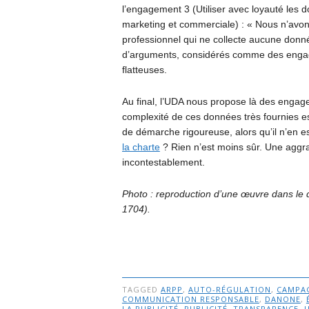
l’engagement 3 (Utiliser avec loyauté les 
marketing et commerciale) : « Nous n’avo
professionnel qui ne collecte aucune donné
d’arguments, considérés comme des engagem
flatteuses.
Au final, l’UDA nous propose là des engag
complexité de ces données très fournies e
de démarche rigoureuse, alors qu’il n’en e
la charte
? Rien n’est moins sûr. Une aggra
incontestablement.
Photo : reproduction d’une œuvre dans le
1704).
TAGGED
ARPP
,
AUTO-RÉGULATION
,
CAMPA
COMMUNICATION RESPONSABLE
,
DANONE
,
LA PUBLICITÉ
,
PUBLICITÉ
,
TRANSPARENCE
,