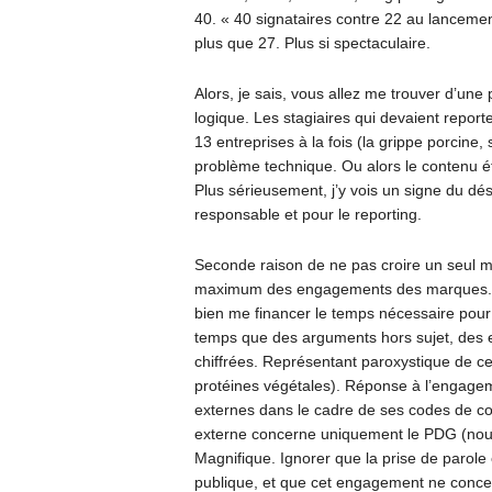
40. « 40 signataires contre 22 au lancement
plus que 27. Plus si spectaculaire.
Alors, je sais, vous allez me trouver d’une 
logique. Les stagiaires qui devaient repo
13 entreprises à la fois (la grippe porcin
problème technique. Ou alors le contenu étai
Plus sérieusement, j’y vois un signe du dé
responsable et pour le reporting.
Seconde raison de ne pas croire un seul mo
maximum des engagements des marques. Je n
bien me financer le temps nécessaire pour ce
temps que des arguments hors sujet, des
chiffrées. Représentant paroxystique de c
protéines végétales). Réponse à l’engagem
externes dans le cadre de ses codes de co
externe concerne uniquement le PDG (nous
Magnifique. Ignorer que la prise de parol
publique, et que cet engagement ne concerne