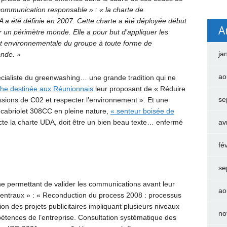
communication responsable » : « la charte de
a été définie en 2007. Cette charte a été déployée début
A
r un périmètre monde. Elle a pour but d’appliquer les
et environnementale du groupe à toute forme de
ja
onde. »
ao
écialiste du greenwashing… une grande tradition qui ne
che destinée aux Réunionnais
leur proposant de « Réduire
se
sions de C02 et respecter l’environnement ». Et une
é-cabriolet 308CC en pleine nature,
« senteur boisée de
cte la charte UDA, doit être un bien beau texte… enfermé
av
fé
se
e permettant de valider les communications avant leur
ao
s centraux » : « Reconduction du process 2008 : processus
ion des projets publicitaires impliquant plusieurs niveaux
no
étences de l’entreprise. Consultation systématique des