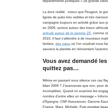
départements juridiques » (la grande classe
La dure réalité : mieux que Peugeot, le g
lignée de pubs très visibles et très menso
campagne toujours en activité grâce aux p
en 2009, surtout autour des futurs véhicule
articulé autour de la gamme ZE
, comme zé
2010, il faut s’attendre à de nouveaux exp
fanfare,
des vœux
où l’on voudrait nous fai
sauvera la planète en réinventant l’autom
Vous avez demandé les
quittez pas…
Même en passant sous silence ces cas fla
bilan 2009 ? J’avancerais que non, pour de
incomplètes. Quand on examine les engage
nombre d’entre elles un message « Informa
d’Epargne, CNP Assurances, Danone Eaux 
France, Mars, Michelin, Puig prestige beau