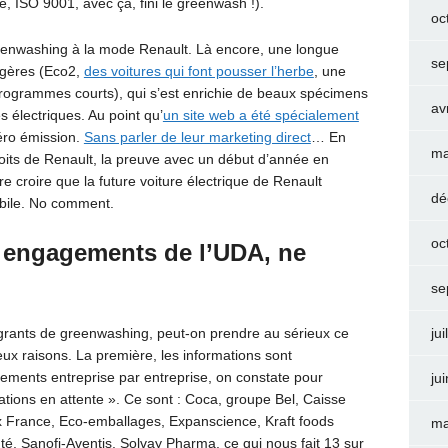
, ISO 9001, avec ça, fini le greenwash !).
oc
reenwashing à la mode Renault. Là encore, une longue
se
ngères (Eco2,
des voitures qui font pousser l’herbe
, une
rogrammes courts), qui s’est enrichie de beaux spécimens
av
s électriques. Au point qu’
un site web a été spécialement
ro émission.
Sans parler de leur marketing direct
… En
ma
loits de Renault, la preuve avec un début d’année en
re croire que la future voiture électrique de Renault
dé
obile. No comment.
oc
 engagements de l’UDA, ne
se
grants de greenwashing, peut-on prendre au sérieux ce
jui
ux raisons. La première, les informations sont
ments entreprise par entreprise, on constate pour
ju
tions en attente ». Ce sont : Coca, groupe Bel, Caisse
France, Eco-emballages, Expanscience, Kraft foods
ma
té, Sanofi-Aventis, Solvay Pharma, ce qui nous fait 13 sur