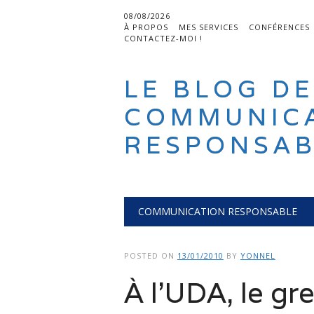
08/08/2026
À PROPOS
MES SERVICES
CONFÉRENCES
CONTACTEZ-MOI !
LE BLOG DE
COMMUNIC
RESPONSAB
Main menu
Skip
COMMUNICATION RESPONSABLE
to
content
POSTED ON
13/01/2010
BY
YONNEL
À l’UDA, le gr