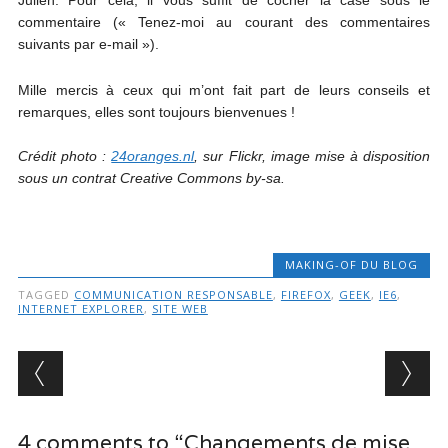
Julien. Pour cela, il vous suffit de cocher la case sous le
commentaire (« Tenez-moi au courant des commentaires
suivants par e-mail »).
Mille mercis à ceux qui m’ont fait part de leurs conseils et
remarques, elles sont toujours bienvenues !
Crédit photo :
24oranges.nl
, sur Flickr, image mise à disposition
sous un contrat Creative Commons by-sa.
MAKING-OF DU BLOG
TAGGED
COMMUNICATION RESPONSABLE
,
FIREFOX
,
GEEK
,
IE6
,
INTERNET EXPLORER
,
SITE WEB
Post navigation
4 comments to “Changements de mise