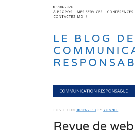
06/08/2026
À PROPOS
MES SERVICES
CONFÉRENCES
CONTACTEZ-MOI !
LE BLOG DE
COMMUNIC
RESPONSAB
Main menu
Skip
COMMUNICATION RESPONSABLE
to
content
POSTED ON
30/09/2013
BY
YONNEL
Revue de web