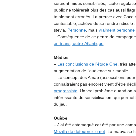
seraient mieux sensibilisés, l’auto-régulati
public ne tolérerait plus des cas aussi fla
totalement erronés. La preuve avec Coca qui
contestable, achève de se rendre ridicule 
stevia.
Personne
, mais
vraiment personne
– Conséquence de ce genre de campagne
en 5 ans, outre-Atlantique
.
Médias
–
Les conclusions de l’étude One
, très att
augmentation de l’audience sur mobile.
– Le concept des Amap (associations pour 
connaîtraient pas encore) vient d’être décl
progressiste
. Un vrai problème quand on a l
intéressante de sensibilisation, qui perme
du jeu.
Ouèbe
– J’ai été estomaqué cet été par une camp
Mozilla de détourner le net
. La mauvaise fo