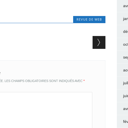
av
ja
REVUE DE WEB
dé
oc
se
ao
e
ÉE.
LES CHAMPS OBLIGATOIRES SONT INDIQUÉS AVEC
*
jui
ju
av
fé