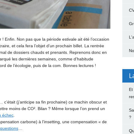
C
Gr
L'
 Enfin. Non pas que la période estivale ait été l’occasion
aire, et cela fera l’objet d’un prochain billet. La rentrée
No
mal de dossiers chauds et prenants. Reprenons donc en
marqué les dernières semaines, comme d’habitude
d de l’écologie, puis de la com. Bonnes lectures !
L
Et
re
était (j’anticipe sa fin prochaine) ce machin obscur et
mettre moins de CO². Bilan ? Même lorsque l’on prend un
Sa
n échec
.
?
compensation carbone) à l’insetting, une compensation « de
 questions
…
Qu