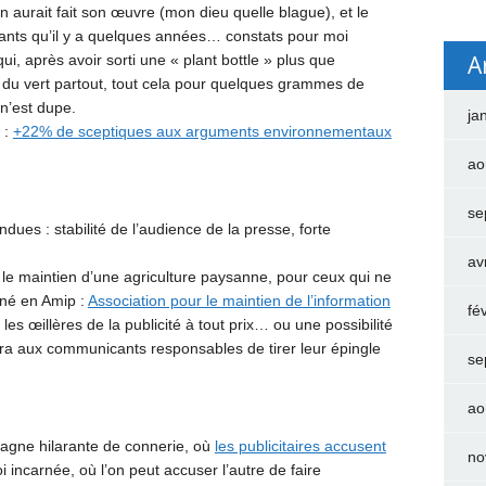
on aurait fait son œuvre (mon dieu quelle blague), et le
grants qu’il y a quelques années… constats pour moi
A
, après avoir sorti une « plant bottle » plus que
: du vert partout, tout cela pour quelques grammes de
n’est dupe.
ja
 :
+22% de sceptiques aux arguments environnementaux
ao
se
endues : stabilité de l’audience de la presse, forte
av
le maintien d’une agriculture paysanne, pour ceux qui ne
iné en Amip :
Association pour le maintien de l’information
fé
es œillères de la publicité à tout prix… ou une possibilité
ttra aux communicants responsables de tirer leur épingle
se
ao
agne hilarante de connerie, où
les publicitaires accusent
no
i incarnée, où l’on peut accuser l’autre de faire