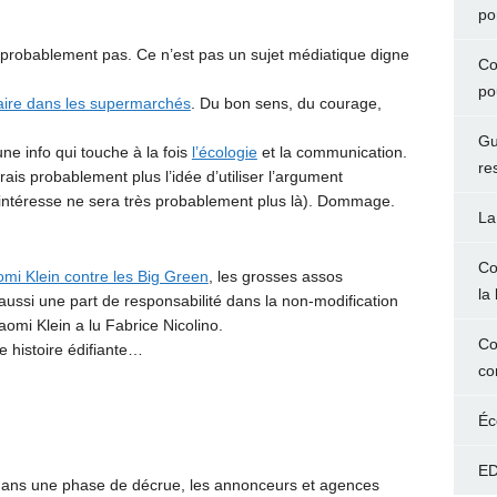
po
probablement pas. Ce n’est pas un sujet médiatique digne
Co
po
ntaire dans les supermarchés
. Du bon sens, du courage,
Gu
 une info qui touche à la fois
l’écologie
et la communication.
re
ais probablement plus l’idée d’utiliser l’argument
y intéresse ne sera très probablement plus là). Dommage.
La
Co
mi Klein contre les Big Green
, les grosses assos
la 
 aussi une part de responsabilité dans la non-modification
aomi Klein a lu Fabrice Nicolino.
Co
e histoire édifiante…
co
Éc
ED
dans une phase de décrue, les annonceurs et agences