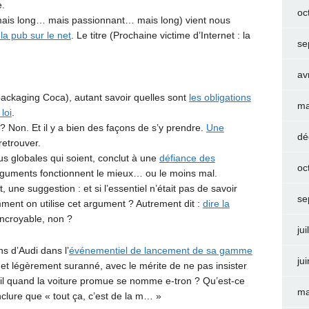
e.
oc
mais long… mais passionnant… mais long) vient nous
la pub sur le net
. Le titre (Prochaine victime d’Internet : la
se
av
packaging Coca), autant savoir quelles sont
les obligations
ma
loi
.
 ? Non. Et il y a bien des façons de s’y prendre.
Une
dé
etrouver.
us globales qui soient, conclut à une
défiance des
oc
arguments fonctionnent le mieux… ou le moins mal.
, une suggestion : et si l’essentiel n’était pas de savoir
se
ment on utilise cet argument ? Autrement dit :
dire la
Incroyable, non ?
jui
ns d’Audi dans l’
événementiel de lancement de sa gamme
ju
et légèrement suranné, avec le mérite de ne pas insister
-il quand la voiture promue se nomme e-tron ? Qu’est-ce
ma
nclure que « tout ça, c’est de la m… »