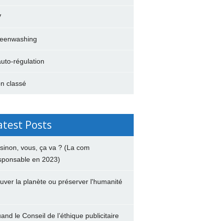
V
eenwashing
auto-régulation
n classé
atest Posts
 sinon, vous, ça va ? (La com
sponsable en 2023)
uver la planète ou préserver l'humanité
and le Conseil de l’éthique publicitaire