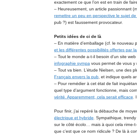
exactement ce que l’on est en train de fair
– Heureusement, un article passionnant (
remettre un peu en perspective le sujet de 
pub ?) est faussement provocateur.
Petits idées de ci de là
– En matière d’emballage (cf. le nouveau 
et les différentes possibilités offertes par la 
– Tout le monde a-t-il besoin d’un site web
infographie sympa
vous permet de vous y r
– Tout va bien. L’étude Nielsen, une des pl
Français envers la pub
, et indique quels 
– Pour remédier à cet état de fait inquiétant
quel type d’argument fonctionne, mais com
vérité. Apparemment, cela serait efficace
. 
Pour finir, j’ai repéré la débauche de moye
électrique et hybride
. Sympathique, trendy 
sur le côté écolo… mais à quoi cela rime-t
que c’est que ce nom ridicule ? De là à co