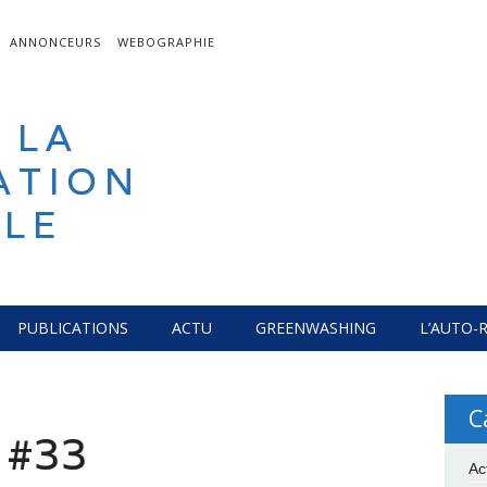
ANNONCEURS
WEBOGRAPHIE
 LA
ATION
LE
PUBLICATIONS
ACTU
GREENWASHING
L’AUTO-
C
 #33
Ac