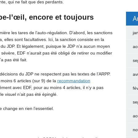
nte, qui ne fait que des perdants.
e-l’œil, encore et toujours
A
ière les tares de l’auto-régulation. D’abord, les sanctions
ja
, elles sont facultatives. Ici, la sanction consiste en la
ite du JDP. Et légalement, puisque le JDP n’a aucun moyen
ao
s sévère, EDF n’aurait pas été obligé de retirer ou modifier
a pas été fait.
se
 décisions du JDP ne respectent pas les textes de l’ARPP.
av
oins 6 articles (sur 9) de la
recommandation
clément avec EDF, pour au moins 4 articles, il n’y a pas
fé
le visuel n’ait pas été épinglé.
se
e change en rien l’essentiel.
ao
no