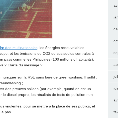
av
ja
dé
oc
oire des multinationales
, les énergies renouvelables
se
upe, et les émissions de CO2 de ses seules centrales à
un pays comme les Philippines (100 millions d’habitants).
ao
els ? Clarté du message ?
jui
muniquer sur la RSE sans faire de greenwashing. Il suffit :
greenwashing ;
ju
enter des preuves solides (par exemple, quand on est un
 le diesel propre, les résultats de tests de pollution non
av
us virulentes, pour se mettre à la place de ses publics, et
que pas.
fé