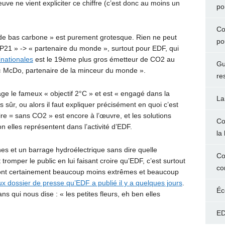
e ne vient expliciter ce chiffre (c’est donc au moins un
po
Co
nde bas carbone » est purement grotesque. Rien ne peut
po
 COP21 » -> « partenaire du monde », surtout pour EDF, qui
inationales
est le 19ème plus gros émetteur de CO2 au
Gu
« McDo, partenaire de la minceur du monde ».
re
ge le fameux « objectif 2°C » et est « engagé dans la
La
s sûr, ou alors il faut expliquer précisément en quoi c’est
ire = sans CO2 » est encore à l’œuvre, et les solutions
Co
n elles représentent dans l’activité d’EDF.
la 
nes et un barrage hydroélectrique sans dire quelle
Co
tromper le public en lui faisant croire qu’EDF, c’est surtout
co
 sont certainement beaucoup moins extrêmes et beaucoup
x dossier de presse qu’EDF a publié il y a quelques jours
.
Éc
ans qui nous dise : « les petites fleurs, eh ben elles
ED