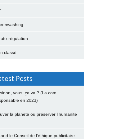
V
eenwashing
auto-régulation
n classé
atest Posts
 sinon, vous, ça va ? (La com
sponsable en 2023)
uver la planète ou préserver l'humanité
and le Conseil de l’éthique publicitaire