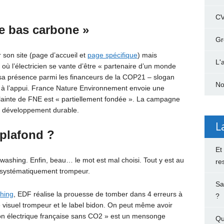
C
e bas carbone »
Gr
r son site (page d’accueil et
page spécifique
) mais
L'
 l’électricien se vante d’être « partenaire d’un monde
r sa présence parmi les financeurs de la COP21 – slogan
No
 à l’appui. France Nature Environnement envoie une
plainte de FNE est « partiellement fondée ». La campagne
 développement durable.
L
plafond ?
Et
shing. Enfin, beau… le mot est mal choisi. Tout y est au
re
 systématiquement trompeur.
Sa
hing
, EDF réalise la prouesse de tomber dans 4 erreurs à
?
, le visuel trompeur et le label bidon. On peut même avoir
on électrique française sans CO2 » est un mensonge
Qu