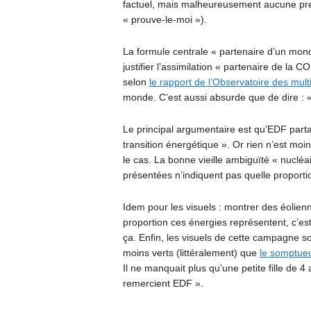
factuel, mais malheureusement aucune preuv
« prouve-le-moi »).
La formule centrale « partenaire d’un mo
justifier l’assimilation « partenaire de la
selon
le rapport de l’Observatoire des mult
monde. C’est aussi absurde que de dire : 
Le principal argumentaire est qu’EDF parta
transition énergétique ». Or rien n’est moin
le cas. La bonne vieille ambiguïté « nucléa
présentées n’indiquent pas quelle proportio
Idem pour les visuels : montrer des éolien
proportion ces énergies représentent, c’est 
ça. Enfin, les visuels de cette campagne
moins verts (littéralement) que
le somptueu
Il ne manquait plus qu’une petite fille de 4 
remercient EDF ».