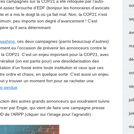
ières campagnes sur la COP21 a été retoquée par l’auto-
oc
t assez farouche d’EDF (bonjour les honoraires d’avocats
e et a mis le doigt là où ça fait mal. Non, la COP21 n’est
se
aximum, peu importe son degré d’avancement ! C’est
père qu’il sera déterminant.
av
nwashing
, ces deux campagnes (parmi beaucoup d’autres)
ma
lement eu l’occasion de prévenir les annonceurs contre le
 la COP21. C’est un enjeu important pour la COP21, avec
dé
alisé (on est partis pour) une désolidarisation des
ation d’un fossé entre toute institution et ceux que ces
oc
ntre ordre et chaos, en quelque sorte. C’est aussi un enjeu
ut y trouver un moment fort pour se racheter une
se
ce perdue
.
jui
action des autres grands annonceurs qui voudraient suivre
er par Engie, qui vient de faire une campagne presse
ju
 de l’ARPP (cliquer sur l’image pour l’agrandir) :
ma