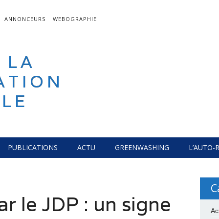
ANNONCEURS
WEBOGRAPHIE
 LA
ATION
LE
PUBLICATIONS
ACTU
GREENWASHING
L’AUTO-
C
r le JDP : un signe
Ac