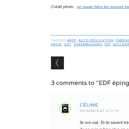
Crédit photo :
un super-héro les pouces to
TAGGED
ARPP
,
AUTO-RÉGULATION
,
CAMPA
ENGIE
,
GDF
,
GREENWASHING
,
JDP
,
NUCLÉAI
Post navigation
3 comments to “EDF épinglé
CÉLINE
20/10/2015 AT 22 H 15
Ils ont osé. Et ils savent t