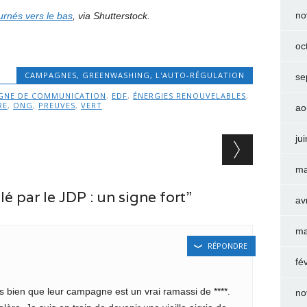
no
urnés vers le bas
, via Shutterstock.
oc
CAMPAGNES
,
GREENWASHING
,
L'AUTO-RÉGULATION
se
GNE DE COMMUNICATION
,
EDF
,
ÉNERGIES RENOUVELABLES
,
RE
,
ONG
,
PREUVES
,
VERT
ao
ju
ma
 par le JDP : un signe fort”
av
ma
RÉPONDRE
fé
rès bien que leur campagne est un vrai ramassi de ****.
no