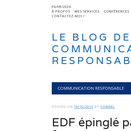
06/08/2026
À PROPOS
MES SERVICES
CONFÉRENCES
CONTACTEZ-MOI !
LE BLOG DE
COMMUNIC
RESPONSAB
Main menu
Skip
COMMUNICATION RESPONSABLE
to
content
POSTED ON
19/10/2015
BY
YONNEL
EDF épinglé pa