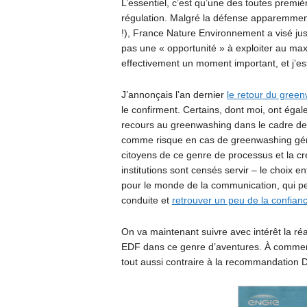
L’essentiel, c’est qu’une des toutes prem
régulation. Malgré la défense apparemmen
!), France Nature Environnement a visé just
pas une « opportunité » à exploiter au m
effectivement un moment important, et j’es
J’annonçais l’an dernier
le retour du gree
le confirment. Certains, dont moi, ont éga
recours au greenwashing dans le cadre de
comme risque en cas de greenwashing génér
citoyens de ce genre de processus et la cré
institutions sont censés servir – le choix e
pour le monde de la communication, qui pe
conduite et
retrouver un peu de la confian
On va maintenant suivre avec intérêt la ré
EDF dans ce genre d’aventures. À commenc
tout aussi contraire à la recommandation DD