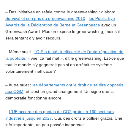
– Des initiatives en rafale contre le greenwashing : d’abord,
Survival et son prix du greenwashing 2010
;
les Public Eye
Awards de la Déclaration de Berne et Greenpeace
avec un
Greenwash Award. Plus on expose le greenwashing, moins il
sera tentant d’y avoir recours.
– Même sujet :
l’OIP a testé l’inefficacité de l’auto-régulation de
la publicité
. « Aïe, ça fait mal », dit le greenwashing. Est-ce que
tout le monde n’y gagnerait pas si on arrêtait ce système
volontairement inefficace ?
– Autre sujet :
les départements ont le droit de se dire opposés
aux OGM
, et c’est un grand changement. Un signe que la
démocratie fonctionne encore.
–
L’UE accorde des quotas de CO2 gratuit à 160 secteurs
industriels jusqu’en 2027
. Oui, des droits à polluer gratos. Une
info importante, un peu passée inaperçue.