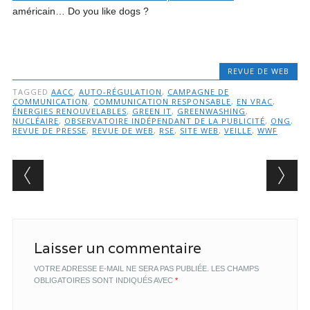
américain… Do you like dogs ?
REVUE DE WEB
TAGGED
AACC
,
AUTO-RÉGULATION
,
CAMPAGNE DE
COMMUNICATION
,
COMMUNICATION RESPONSABLE
,
EN VRAC
,
ÉNERGIES RENOUVELABLES
,
GREEN IT
,
GREENWASHING
,
NUCLÉAIRE
,
OBSERVATOIRE INDÉPENDANT DE LA PUBLICITÉ
,
ONG
,
REVUE DE PRESSE
,
REVUE DE WEB
,
RSE
,
SITE WEB
,
VEILLE
,
WWF
Post navigation
Laisser un commentaire
VOTRE ADRESSE E-MAIL NE SERA PAS PUBLIÉE.
LES CHAMPS
OBLIGATOIRES SONT INDIQUÉS AVEC
*