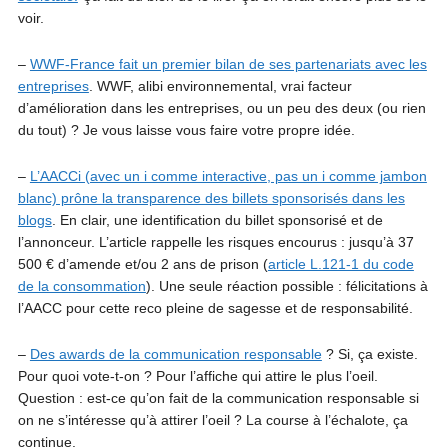
voir.
–
WWF-France fait un premier bilan de ses partenariats avec les
entreprises
. WWF, alibi environnemental, vrai facteur
d’amélioration dans les entreprises, ou un peu des deux (ou rien
du tout) ? Je vous laisse vous faire votre propre idée.
–
L’AACCi (avec un i comme interactive, pas un i comme jambon
blanc) prône la transparence des billets sponsorisés dans les
blogs
. En clair, une identification du billet sponsorisé et de
l’annonceur. L’article rappelle les risques encourus : jusqu’à 37
500 € d’amende et/ou 2 ans de prison (
article L.121-1 du code
de la consommation
). Une seule réaction possible : félicitations à
l’AACC pour cette reco pleine de sagesse et de responsabilité.
–
Des awards de la communication responsable
? Si, ça existe.
Pour quoi vote-t-on ? Pour l’affiche qui attire le plus l’oeil.
Question : est-ce qu’on fait de la communication responsable si
on ne s’intéresse qu’à attirer l’oeil ? La course à l’échalote, ça
continue.