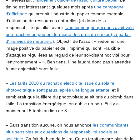
– Intéressant :
lancement officiel de l’asso Culture papier
. Le
timing est intéressant : quelques mois après
une campagne
d’affichage
qui prenait l’industrie du papier comme exemple
d’utilisation de ressources naturelles (et donc de la
responsabilité qui allait avec).
Une campagne qui nous avait valu
une réaction un peu épidermique des pros du papier (ça parlait
d' »envies de meurtre »)
. Objectif de l’asso : « redonner une
image positive du papier et de l’imprimé qui sont »la cible
d’attaques régulières au regard de leur soi-disant nocivité pour
l’environnement » ». Ben tiens. Il ne faudra donc pas s’attendre
à une objectivité sans faille.
–
Les tarifs 2010 du rachat d’électricité issue du solaire
photovoltaïque sont parus, après une longue attente
, et il
semblerait que la filière du photovoltaïque ait pris du plomb dans
l’aile. La transition énergétique, on oublie un peu. Et il y a
maintenant 5 tarifs au lieu de 3.
– Sans transition aucune, on nous annonce
les communicants
plus sensibles aux questions de responsabilité sociale et
sociétale.
Ça fait du bien de le lire. Ça en ferait encore plus de le